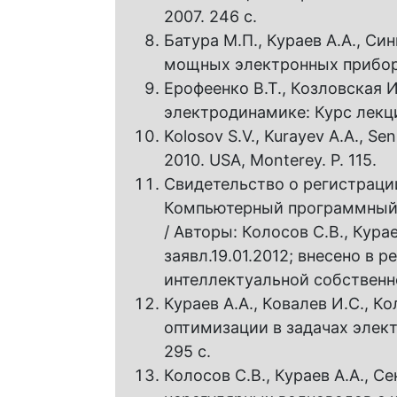
2007. 246 с.
Батура М.П., Кураев А.А., С
мощных электронных приборо
Ерофеенко В.Т., Козловская 
электродинамике: Курс лекций
Kolosov S.V., Kurayev A.A., Se
2010. USA, Monterey. P. 115.
Свидетельство о регистрац
Компьютерный программный 
/ Авторы: Колосов С.В., Курае
заявл.19.01.2012; внесено в 
интеллектуальной собственно
Кураев А.А., Ковалев И.С., 
оптимизации в задачах элект
295 c.
Колосов С.В., Кураев А.А., С