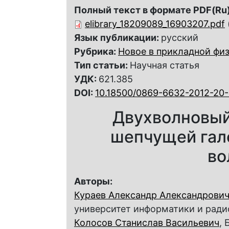
Полный текст в формате PDF(Ru)
elibrary_18209089_16903207.pdf
Язык публикации:
русский
Рубрика:
Новое в прикладной фи
Тип статьи:
Научная статья
УДК:
621.385
DOI:
10.18500/0869-6632-2012-20-
Двухволновый
шепчущей гал
во
Авторы:
Кураев Александр Александрови
университет информатики и рад
Колосов Станислав Васильевич
,