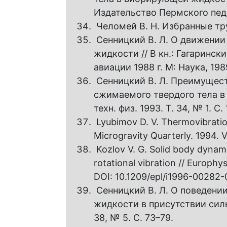
Издательство Пермского педаг
Челомей В. Н. Избранные тру
Сенницкий В. Л. О движении
жидкости // В кн.: Гагаринск
авиации 1988 г. М: Наука, 1989
Сенницкий В. Л. Преимущес
сжимаемого твердого тела в
техн. физ. 1993. Т. 34, № 1. С.
Lyubimov D. V. Thermovibratio
Microgravity Quarterly. 1994. Vo
Kozlov V. G. Solid body dynami
rotational vibration // Europhysi
DOI: 10.1209/epl/i1996-00282-
Сенницкий В. Л. O поведени
жидкости в присутствии силы 
38, № 5. С. 73–79.