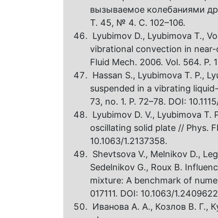
вызываемое колебаниями друг
Т. 45, № 4. С. 102–106.
Lyubimov D., Lyubimova T., Vor
vibrational convection in near-c
Fluid Mech. 2006. Vol. 564. P.
Hassan S., Lyubimova T. P., Ly
suspended in a vibrating liquid-
73, no. 1. P. 72–78. DOI: 10.111
Lyubimov D. V., Lyubimova T. P
oscillating solid plate // Phys. F
10.1063/1.2137358.
Shevtsova V., Melnikov D., Legr
Sedelnikov G., Roux B. Influenc
mixture: A benchmark of numerica
017111. DOI: 10.1063/1.2409622
Иванова А. А., Козлов В. Г.,