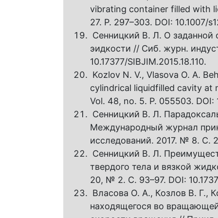
vibrating container filled with l
27. P. 297–303. DOI: 10.1007/s
Сенницкий В. Л. О заданной 
эидкости // Сиб. журн. индустр
10.17377/SIBJIM.2015.18.110.
Kozlov N. V., Vlasova O. A. Beh
cylindrical liquidfilled cavity a
Vol. 48, no. 5. P. 055503. DOI
Сенницкий В. Л. Парадоксал
Международный журнал при
исследований. 2017. № 8. С. 28
Сенницкий В. Л. Преимущес
твердого тела и вязкой жидко
20, № 2. С. 93–97. DOI: 10.1737
Власова О. А., Козлов В. Г.,
находящегося во вращающей