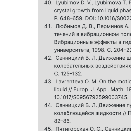
Lyubimov D. V., Lyubimova T. P.
crystal growth from liquid phase
P. 648–659. DOI: 10.1016/S00
Любимов Д. В., Перминов А. 
течений в вибрационном поле
Вибрационные эффекты в гидр
университета, 1998. С. 204–22
Сенницкий В. Л. Движение ш
колебательных воздействиях //
С. 125–132.
Lavrenteva O. M. On the motion
liquid // Europ. J. Appl. Math. 1
10.1017/S0956792599003745.
Сенницкий В. Л. Движение п
колеблющейся жидкости // При
82–86.
Пятигорская О. С., Сенницки