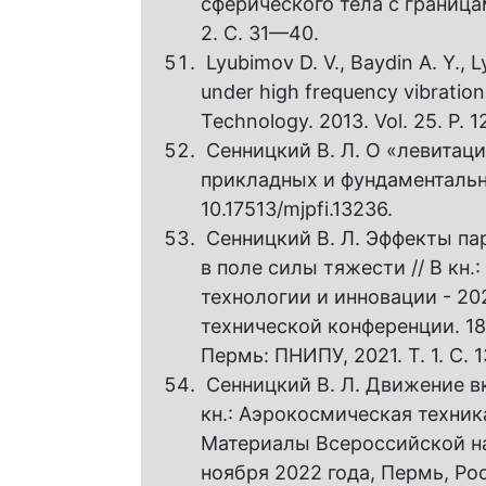
сферического тела с граница
2. С. 31—40.
Lyubimov D. V., Baydin A. Y., L
under high frequency vibrations 
Technology. 2013. Vol. 25. P. 
Сенницкий В. Л. О «левитац
прикладных и фундаментальны
10.17513/mjpfi.13236.
Сенницкий В. Л. Эффекты па
в поле силы тяжести // В кн
технологии и инновации - 2
технической конференции. 18
Пермь: ПНИПУ, 2021. Т. 1. С. 
Сенницкий В. Л. Движение в
кн.: Аэрокосмическая техник
Материалы Всероссийской на
ноября 2022 года, Пермь, Ро