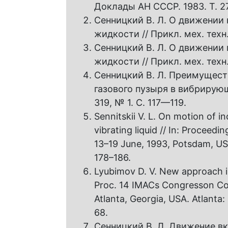
Доклады АН СССР. 1983. Т. 27
Сенницкий В. Л. О движении
жидкости // Прикл. мех. техн.
Сенницкий В. Л. О движении
жидкости // Прикл. мех. техн.
Сенницкий В. Л. Преимущес
газового пузыря в вибрирующ
319, № 1. С. 117—119.
Sennitskii V. L. On motion of i
vibrating liquid // In: Proceedi
13–19 June, 1993, Potsdam, USA
178–186.
Lyubimov D. V. New approach in
Proc. 14 IMACs Congresson Co
Atlanta, Georgia, USA. Atlanta:
68.
Сенницкий В. Л. Движение в