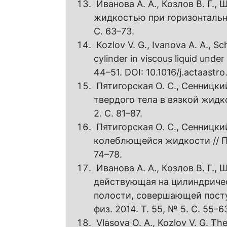
Иванова А. А., Козлов В. Г.,
жидкостью при горизонтальны
С. 63–73.
Kozlov V. G., Ivanova A. A., Sch
cylinder in viscous liquid under
44–51. DOI: 10.1016/j.actaastro
Пятигорская О. С., Сенницк
твердого тела в вязкой жидкос
2. С. 81–87.
Пятигорская О. С., Сенницки
колеблющейся жидкости // При
74–78.
Иванова A. A., Козлов В. Г.,
действующая на цилиндричес
полости, совершающей поступ
физ. 2014. Т. 55, № 5. С. 55–6
Vlasova O. A., Kozlov V. G. The