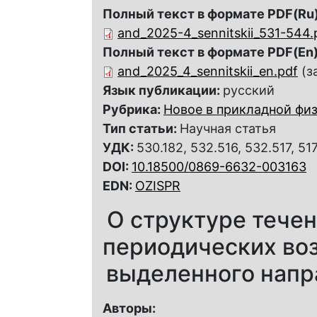
Полный текст в формате PDF(Ru)
and_2025-4_sennitskii_531-544.
Полный текст в формате PDF(En)
and_2025_4_sennitskii_en.pdf
(з
Язык публикации:
русский
Рубрика:
Новое в прикладной фи
Тип статьи:
Научная статья
УДК:
530.182, 532.516, 532.517, 51
DOI:
10.18500/0869-6632-003163
EDN:
OZISPR
О структуре течен
периодических во
выделенного напр
Авторы: