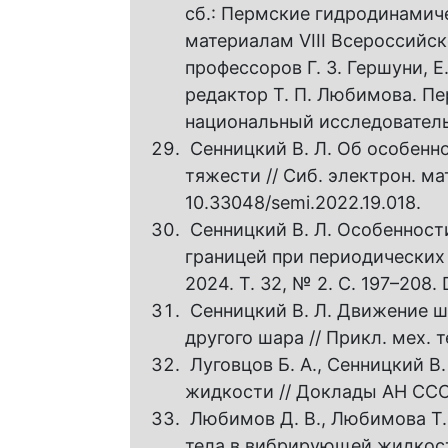
сб.: Пермские гидродинамиче
материалам VIII Всероссийс
профессоров Г. З. Гершуни, Е
редактор Т. П. Любимова. П
национальный исследовательс
Сенницкий В. Л. Об особенн
тяжести // Сиб. электрон. мате
10.33048/semi.2022.19.018.
Сенницкий В. Л. Особенност
границей при периодических 
2024. Т. 32, № 2. С. 197–208.
Сенницкий В. Л. Движение 
другого шара // Прикл. мех. те
Луговцов Б. А., Сенницкий В
жидкости // Доклады АН СССР.
Любимов Д. В., Любимова Т. 
тела в вибрирующей жидкости