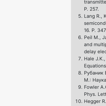
transmitt
P. 257.
Lang R., 
semicondu
16. P. 347
Peil M., 
and multi
delay elec
Hale J.K.,
Equations
Рубаник 
М.: Наука
Fowler A.
Phys. Lett
Hegger R.