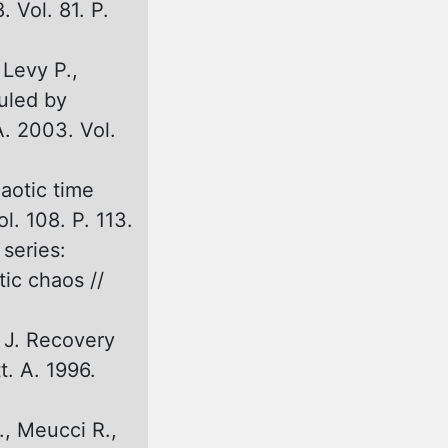
 Vol. 81. P.
 Levy P.,
uled by
A. 2003. Vol.
haotic time
l. 108. P. 113.
series:
ic chaos //
i J. Recovery
t. A. 1996.
., Meucci R.,