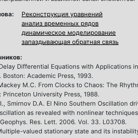
лова:
Реконструкция уравнений
анализ временных рядов
динамическое моделирование
запаздывающая обратная связь
чников:
Delay Differential Equations with Applications i
 Boston: Academic Press, 1993.
 Mackey M.C. From Clocks to Chaos: The Rhythm
: Princeton University Press, 1988.
I., Smirnov D.A. El Nino Southern Oscillation dr
scillation as revealed with nonlinear techniques
/ Geophys. Res. Lett. 2006. Vol. 33. L03708.
ultiple-valued stationary state and its instabilit