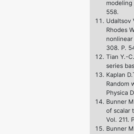
modeling 
558.
Udaltsov 
Rhodes W.
nonlinear 
308. P. 5
Tian Y.-C
series bas
Kaplan D.
Random wa
Physica D.
Bunner M.
of scalar 
Vol. 211. 
Bunner M.