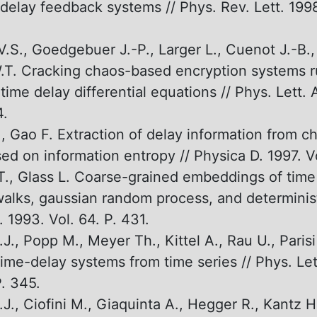
delay feedback systems // Phys. Rev. Lett. 1998.
V.S., Goedgebuer J.-P., Larger L., Cuenot J.-B.,
T. Cracking chaos-based encryption systems r
time delay differential equations // Phys. Lett. 
4.
., Gao F. Extraction of delay information from c
ed on information entropy // Physica D. 1997. Vo
T., Glass L. Coarse-grained embeddings of time 
lks, gaussian random process, and determinist
 1993. Vol. 64. P. 431.
J., Popp M., Meyer Th., Kittel A., Rau U., Paris
time-delay systems from time series // Phys. Let
P. 345.
J., Ciofini M., Giaquinta A., Hegger R., Kantz H