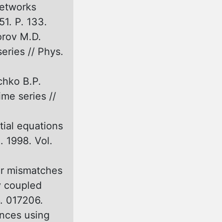
networks
51. P. 133.
orov M.D.
eries // Phys.
chko B.P.
me series //
tial equations
. 1998. Vol.
er mismatches
ly coupled
6. 017206.
ences using