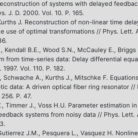
 Reconstruction of systems with delayed feedbac
ys. J. D. 2000. Vol. 10. P. 165.
Kurths J. Reconstruction of non-linear time del
e use of optimal transformations // Phys. Lett. A
36.
., Kendall B.E., Wood S.N., McCauley E., Briggs 
 from time-series data: Delay differential equat
 1997. Vol. 110. P. 182.
, Schwache A., Kurths J., Mitschke F. Equation
ic data: A driven optical fiber ring resonator // 
 256. P. 47.
., Timmer J., Voss H.U. Parameter estimation in
eedback systems from noisy data // Phys. Lett. 
3.
 Gutierrez J.M., Pesquera L., Vasquez H. Nonlin