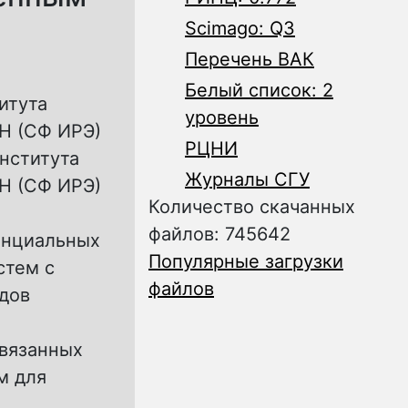
Scimago: Q3
Перечень ВАК
Белый список: 2
итута
уровень
АН (СФ ИРЭ)
РЦНИ
нститута
Журналы СГУ
АН (СФ ИРЭ)
Количество скачанных
файлов: 745642
енциальных
Популярные загрузки
стем с
файлов
дов
вязанных
м для
.