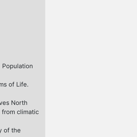
n Population
s of Life.
ives North
 from climatic
y of the