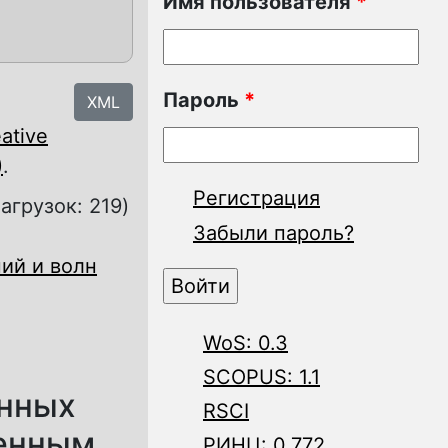
Имя пользователя
*
Пароль
*
XML
ative
)
.
Регистрация
загрузок: 219)
Забыли пароль?
ий и волн
WoS: 0.3
SCOPUS: 1.1
анных
RSCI
менным
РИНЦ: 0.772