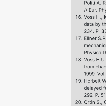
Politi A.
// Eur. Ph
Voss H., 
data by th
234. P. 3
Ellner S.P
mechanism
Physica D.
Voss H.U.
from chaot
1999. Vol.
Horbelt W
delayed f
299. P. 51
Ortin S.,