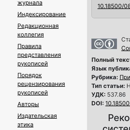
журнала
10.18500/0
Индексирование
Редакционная
коллегия
Ст
Правила
Com
представления
Полный текс
рукописей
Язык публик
Порядок
Рубрика:
При
рецензирования
Тип статьи:
Н
рукописей
УДК:
537.86
DOI:
10.1850
Авторы
Реко
Издательская
этика
систе