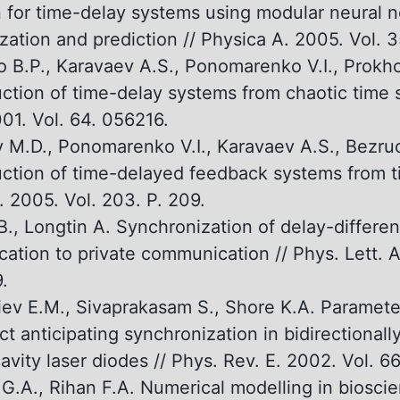
n for time-delay systems using modular neural 
zation and prediction // Physica A. 2005. Vol. 3
 B.P., Karavaev A.S., Ponomarenko V.I., Prokh
ction of time-delay systems from chaotic time s
001. Vol. 64. 056216.
 M.D., Ponomarenko V.I., Karavaev A.S., Bezru
ction of time-delayed feedback systems from ti
. 2005. Vol. 203. P. 209.
., Longtin A. Synchronization of delay-differen
cation to private communication // Phys. Lett. A
.
ev E.M., Sivaprakasam S., Shore K.A. Paramet
ct anticipating synchronization in bidirectional
avity laser diodes // Phys. Rev. E. 2002. Vol. 6
G.A., Rihan F.A. Numerical modelling in biosci