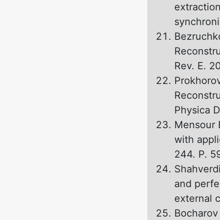
extractio
synchroni
Bezruchko
Reconstru
Rev. E. 2
Prokhorov
Reconstru
Physica D
Mensour B
with appli
244. P. 59
Shahverdi
and perfe
external c
Bocharov 