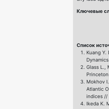
Ключевые с
Список исто
Kuang Y. 
Dynamics.
Glass L.,
Princeton
Mokhov I.
Atlantic O
indices /
Ikeda K. M