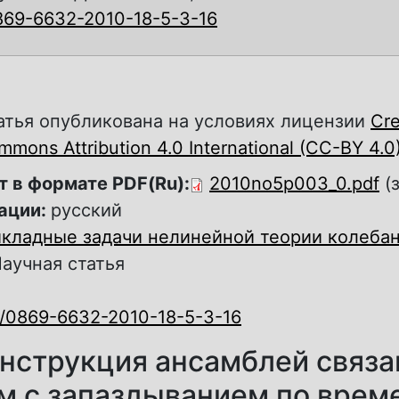
869-6632-2010-18-5-3-16
атья опубликована на условиях лицензии
Cre
mons Attribution 4.0 International (CC-BY 4.0
т в формате PDF(Ru):
2010no5p003_0.pdf
(
ации:
русский
кладные задачи нелинейной теории колебан
аучная статья
0/0869-6632-2010-18-5-3-16
нструкция ансамблей связ
м с запаздыванием по вре