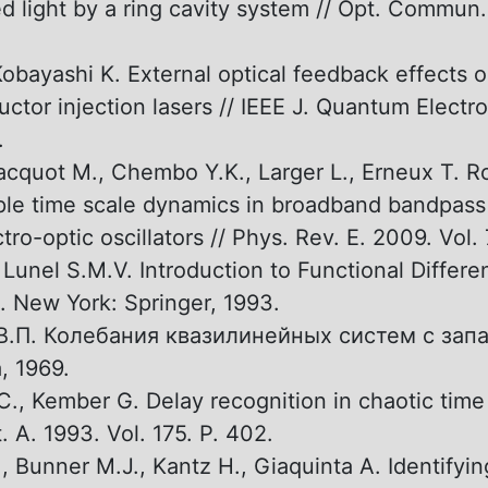
ed light by a ring cavity system // Opt. Commun.
Kobayashi K. External optical feedback effects 
ctor injection lasers // IEEE J. Quantum Electro
.
Jacquot M., Chembo Y.K., Larger L., Erneux T. R
ple time scale dynamics in broadband bandpass
tro-optic oscillators // Phys. Rev. E. 2009. Vol
 Lunel S.M.V. Introduction to Functional Differen
. New York: Springer, 1993.
В.П. Колебания квазилинейных систем с зап
, 1969.
C., Kember G. Delay recognition in chaotic time 
. A. 1993. Vol. 175. P. 402.
, Bunner M.J., Kantz H., Giaquinta A. Identifyi