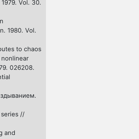
 1979. Vol. 30.
on
n. 1980. Vol.
outes to chaos
 nonlinear
. 79. 026208.
tial
аздыванием.
series //
ng and