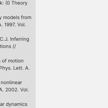
k: (I) Theory
ay models from
. 1997. Vol.
C.J. Inferring
ions //
s of motion
Phys. Lett. A.
 nonlinear
A. 2002. Vol.
ear dynamics