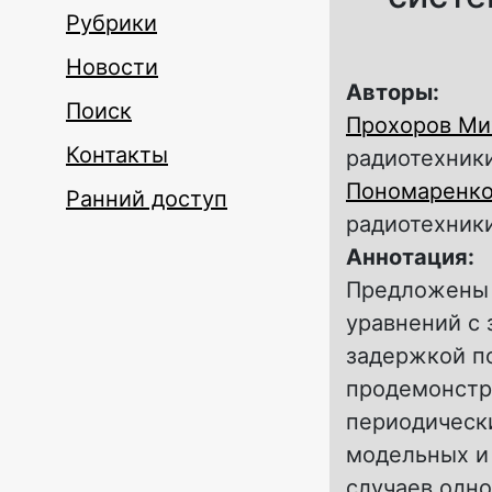
Рубрики
Новости
Авторы:
Поиск
Прохоров Ми
Контакты
радиотехники
Пономаренко
Ранний доступ
радиотехники
Аннотация:
Предложены 
уравнений с 
задержкой п
продемонстр
периодическ
модельных и
случаев одн