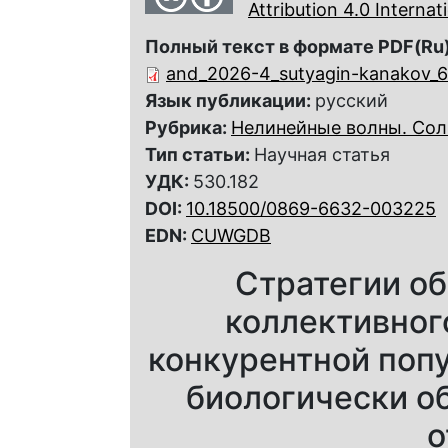
Attribution 4.0 Interna
Полный текст в формате PDF(Ru)
and_2026-4_sutyagin-kanakov_6
Язык публикации:
русский
Рубрика:
Нелинейные волны. Сол
Тип статьи:
Научная статья
УДК:
530.182
DOI:
10.18500/0869-6632-003225
EDN:
CUWGDB
Стратегии об
коллективног
конкурентной поп
биологически о
о