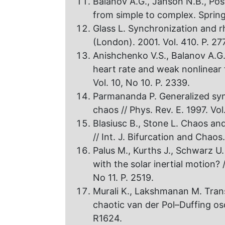
Balanov A.G., Janson N.B., Pos
from simple to complex. Spring
Glass L. Synchronization and r
(London). 2001. Vol. 410. P. 277
Anishchenko V.S., Balanov A.G.
heart rate and weak nonlinear f
Vol. 10, No 10. P. 2339.
Parmananda P. Generalized syn
chaos // Phys. Rev. E. 1997. Vol
Blasiusc B., Stone L. Chaos an
// Int. J. Bifurcation and Chaos
Palus M., Kurths J., Schwarz U. 
with the solar inertial motion? 
No 11. P. 2519.
Murali K., Lakshmanan M. Trans
chaotic van der Pol–Duffing osci
R1624.