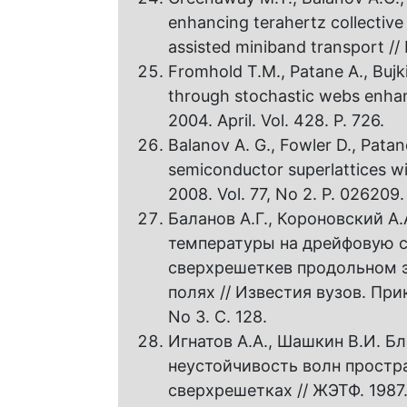
enhancing terahertz collective
assisted miniband transport // 
Fromhold T.M., Patane A., Bujki
through stochastic webs enhanc
2004. April. Vol. 428. P. 726.
Balanov A. G., Fowler D., Patan
semiconductor superlattices wit
2008. Vol. 77, No 2. P. 026209.
Баланов А.Г., Короновский А.
температуры на дрейфовую с
сверхрешеткев продольном 
полях // Известия вузов. При
No 3. C. 128.
Игнатов А.А., Шашкин В.И. Б
неустойчивость волн простр
сверхрешетках // ЖЭТФ. 1987. 