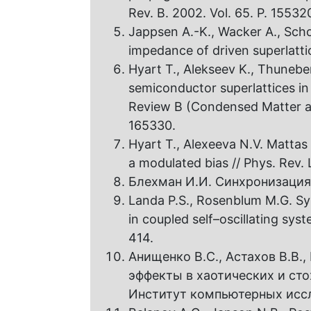
Rev. B. 2002. Vol. 65. P. 15532
Jappsen A.-K., Wacker A., Sch
impedance of driven superlattice
Hyart T., Alekseev K., Thunebe
semiconductor superlattices in 
Review B (Condensed Matter and
165330.
Hyart T., Alexeeva N.V. Mattas 
a modulated bias // Phys. Rev. 
Блехман И.И. Синхронизация в
Landa P.S., Rosenblum M.G. Syn
in coupled self–oscillating syst
414.
Анищенко В.С., Астахов В.В.,
эффекты в хаотических и сто
Институт компьютерных иссл