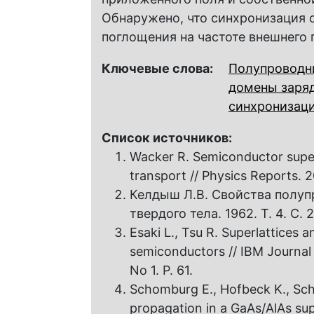
Обнаружено, что синхронизация
поглощения на частоте внешнего 
Ключевые слова:
Полупроводн
домены заря
синхронизац
Список источников:
Wacker R. Semiconductor super
transport // Physics Reports. 20
Келдыш Л.В. Свойства полуп
твердого тела. 1962. Т. 4. C. 
Esaki L., Tsu R. Superlattices a
semiconductors // IBM Journal
No 1. P. 61.
Schomburg E., Hofbeck K., Sche
propagation in a GaAs/AlAs supe