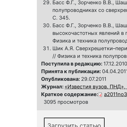
Басс Ф.Г., Зорченко В.В., Ш
полупроводниках со сверхреше
C. 345.
Басс Ф.Г., Зорченко В.В., Ша
высокочастотных явлений в 
Физика и техника полупроводни
Шик А.Я. Сверхрешетки–пер
// Физика и техника полупрово
Поступила в редакцию:
17.12.201
Принята к публикации:
04.04.201
Опубликована:
29.07.2011
Журнал:
«Известия вузов. ПНД», 2
Краткое содержание:
a2011no3
3095 просмотров
Загрузить статью