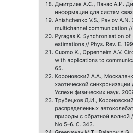
Дмитриев А.С., Панас А.И. Д
информации для систем связи
Anishchenko V.S., Pavlov A.N. G
multichannel communication // P
Pyragas K. Synchronisation of 
estimations // Phys. Rev. E. 19
Cuomo K., Oppenheim A.V. Circ
with applications to communicati
65.
Короновский А.А., Москаленк
хаотической синхронизации 
Успехи физических наук. 2009. 
Трубецков Д.И., Короновский
распределенных автоколеба
природы с обратной волной //
No 5–6. C. 343.
Greenaway M.T., Balanov A.G., 