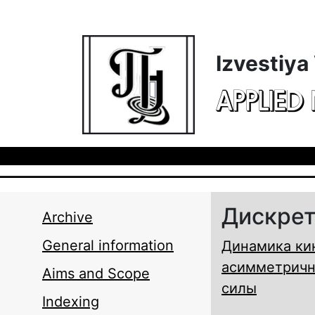
Skip to main content
Izvestiya
APPLIED
Дискрет
Archive
General information
Динамика ки
асимметричн
Aims and Scope
силы
Indexing