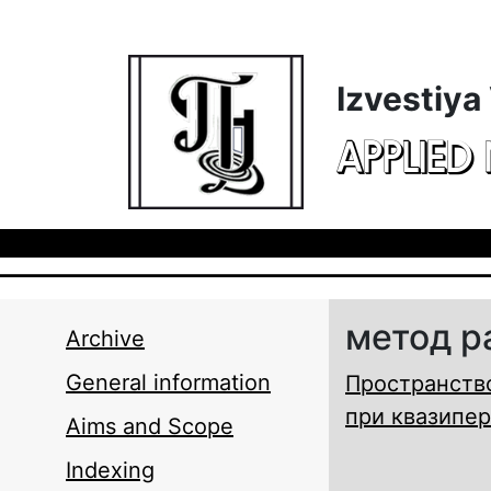
Skip to main content
Izvestiya
APPLIED
метод р
Archive
General information
Пространств
при квазипе
Aims and Scope
Indexing