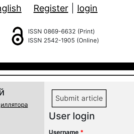
glish
Register
|
login
ISSN 0869-6632 (Print)
ISSN 2542-1905 (Online)
й
Submit article
циллятора
User login
Username
*