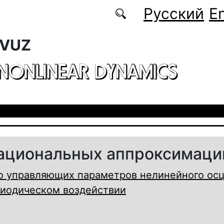
Русский
En
 VUZ
 NONLINEAR DYNAMICS
ациональных аппроксимаци
о управляющих параметров нелинейного ос
риодическом воздействии