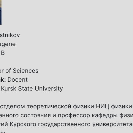
stnikov
ugene
:
B
r of Sciences
nk:
Docent
:
Kursk State University
отделом теоретической физики НИЦ физики
анного состояния и профессор кафедры физи
ий Курского государственного университета
ia