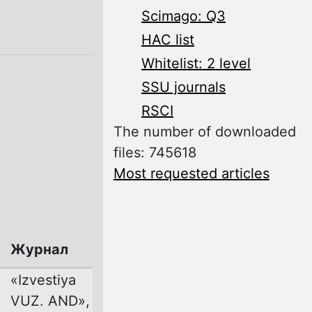
Scimago: Q3
HAC list
Whitelist: 2 level
SSU journals
RSCI
The number of downloaded
files: 745618
Most requested articles
Журнал
«Izvestiya
VUZ. AND»,