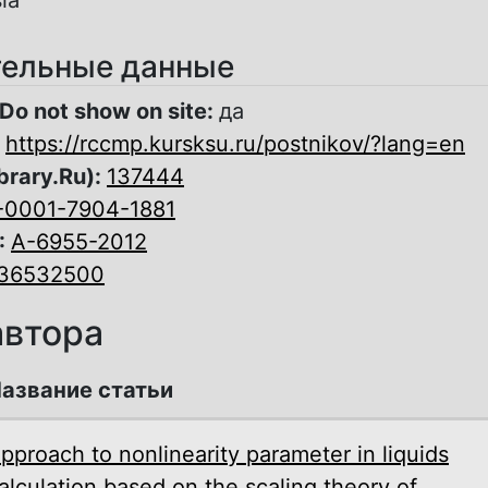
ельные данные
Do not show on site:
да
:
https://rccmp.kursksu.ru/postnikov/?lang=en
brary.Ru):
137444
-0001-7904-1881
:
A-6955-2012
36532500
автора
азвание статьи
pproach to nonlinearity parameter in liquids
alculation based on the scaling theory of