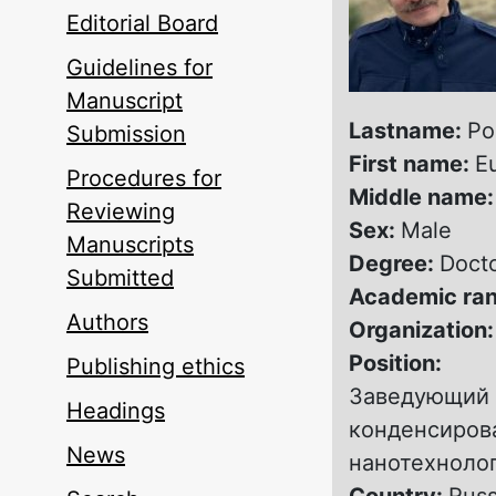
Editorial Board
Guidelines for
Manuscript
Lastname:
Po
Submission
First name:
E
Procedures for
Middle name
Reviewing
Sex:
Male
Manuscripts
Degree:
Docto
Submitted
Academic ra
Authors
Organization
Position:
Publishing ethics
Заведующий 
Headings
конденсиров
News
нанотехнолог
Country:
Russ