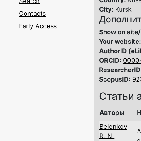
Search
City:
Kursk
Contacts
Дополнит
Early Access
Show on site/
Your website
AuthorID (eLi
ORCID:
0000
ResearcherID
ScopusID:
92
Статьи 
Авторы
Н
Belenkov
A
R. N.
,
c