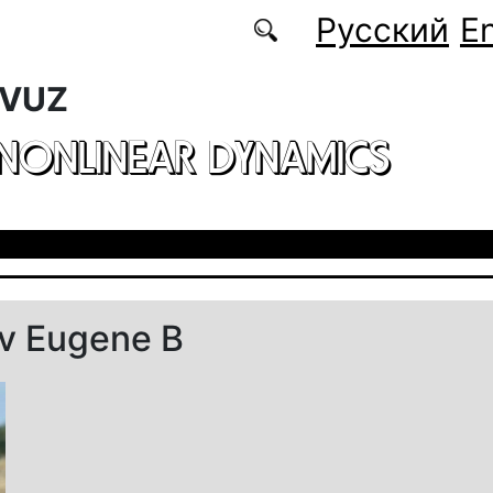
Русский
En
 VUZ
 NONLINEAR DYNAMICS
ov Eugene B