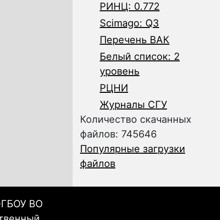
РИНЦ: 0.772
Scimago: Q3
Перечень ВАК
Белый список: 2
уровень
РЦНИ
Журналы СГУ
Количество скачанных
файлов: 745646
Популярные загрузки
файлов
ФГБОУ ВО
ственный