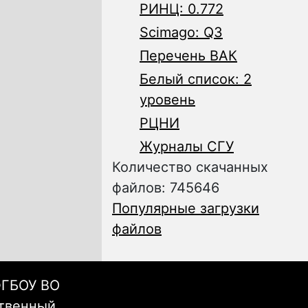
РИНЦ: 0.772
Scimago: Q3
Перечень ВАК
Белый список: 2
уровень
РЦНИ
Журналы СГУ
Количество скачанных
файлов: 745646
Популярные загрузки
файлов
ФГБОУ ВО
ственный