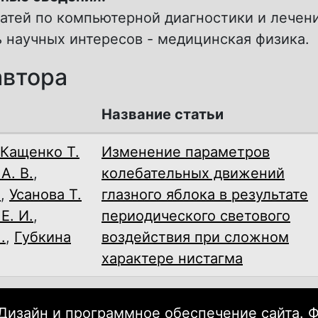
атей по компьютерной диагностики и лечен
ь научных интересов - медицинская физика.
автора
Название статьи
Кащенко Т.
Изменение параметров
А. В.
,
колебательных движений
.
,
Усанова Т.
глазного яблока в результате
Е. И.
,
периодического светового
.
,
Губкина
воздействия при сложном
характере нистагма
Дизайн и программное обеспечение сайта. 