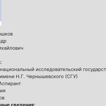
ршков
ндр
ихайлович
:
 национальный исследовательский государс
имени Н.Г. Чернышевского (СГУ)
Аспирант
ия
ов
ные сведения: