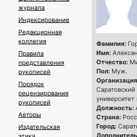
журнала
Индексирование
Редакционная
коллегия
Фамилия:
Го
Имя:
Алекса
Правила
Отчество:
М
представления
Пол:
Муж.
рукописей
Организация
Порядок
Саратовский
рецензирования
университет 
рукописей
Должность:
Авторы
Страна:
Росс
Город:
Сарат
Издательская
Дополнитель
этика