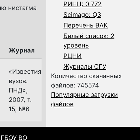
РИНЦ: 0.772
ию нистагма
Scimago: Q3
Перечень ВАК
Белый список: 2
уровень
Журнал
РЦНИ
Журналы СГУ
«Известия
Количество скачанных
вузов.
файлов: 745574
ПНД»,
Популярные загрузки
2007, т.
файлов
15, №6
ФГБОУ ВО