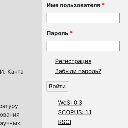
Имя пользователя
*
Пароль
*
Регистрация
Забыли пароль?
И. Канта
WoS: 0.3
ратуру
SCOPUS: 1.1
рования
RSCI
научных