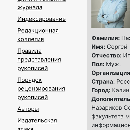
журнала
Индексирование
Редакционная
Фамилия:
На
коллегия
Имя:
Сергей
Правила
Отчество:
Иг
представления
Пол:
Муж.
рукописей
Организация
Порядок
Страна:
Росс
рецензирования
Город:
Калин
рукописей
Дополнитель
Назариков Се
Авторы
факультета 
Издательская
информационн
этика