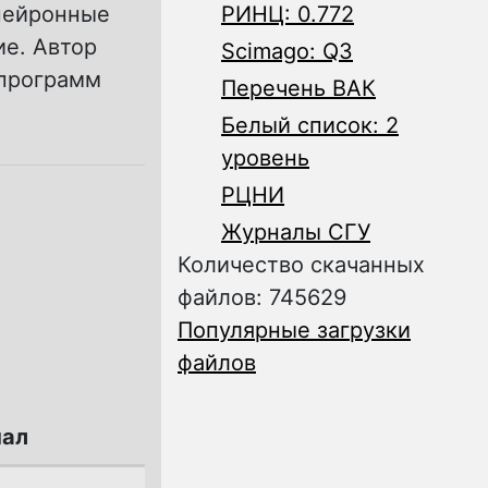
 нейронные
РИНЦ: 0.772
е. Автор
Scimago: Q3
 программ
Перечень ВАК
Белый список: 2
уровень
РЦНИ
Журналы СГУ
Количество скачанных
файлов: 745629
Популярные загрузки
файлов
ал