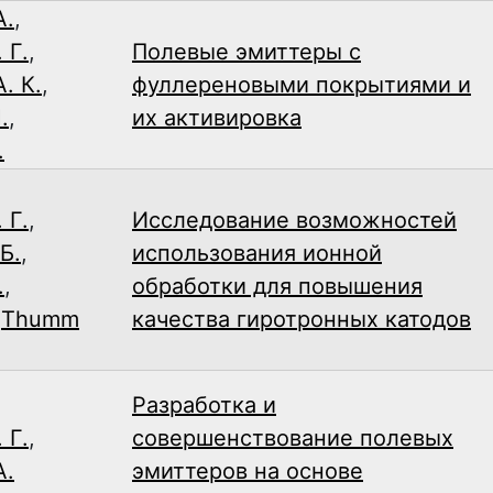
А.
,
 Г.
,
Полевые эмиттеры с
. К.
,
фуллереновыми покрытиями и
.
,
их активировка
.
 Г.
,
Исследование возможностей
Б.
,
использования ионной
.
,
обработки для повышения
,
Thumm
качества гиротронных катодов
Разработка и
 Г.
,
совершенствование полевых
А.
эмиттеров на основе