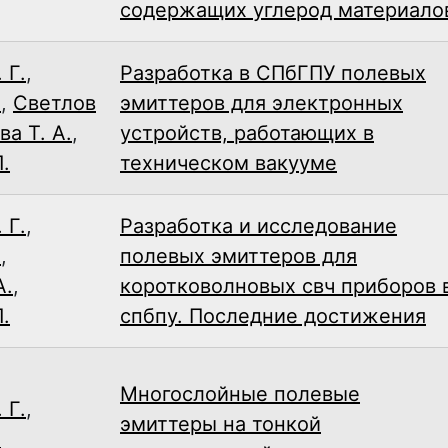
содержащих углерод материало
 Г.
,
Разработка в СПбГПУ полевых
.
,
Светлов
эмиттеров для электронных
а Т. А.
,
устройств, работающих в
.
техническом вакууме
 Г.
,
Разработка и исследование
.
,
полевых эмиттеров для
А.
,
коротковолновых свч приборов 
.
спбпу. Последние достижения
Многослойные полевые
 Г.
,
эмиттеры на тонкой
.