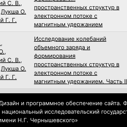
й С. В.
,
пространственных структур в
,
Лукша О.
электронном потоке с
 Г. Г.
магнитным удержанием
Исследование колебаний
.
,
объемного заряда и
Ю.
,
формирования
й С. В.
,
пространственных структур в
,
Лукша О.
электронном потоке с
 Г. Г.
магнитным удержанием. Часть II
Дизайн и программное обеспечение сайта. 
 национальный исследовательский государ
имени Н.Г. Чернышевского»