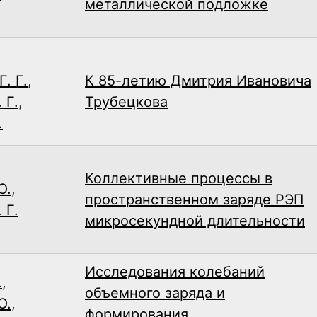
металлической подложке
. Г.
,
К 85-летию Дмитрия Ивановича
 Г.
,
Трубецкова
.
Коллективные процессы в
Ю.
,
пространственном заряде РЭП
 Г.
микросекундной длительности
Исследования колебаний
.
,
объемного заряда и
Ю.
,
формирования