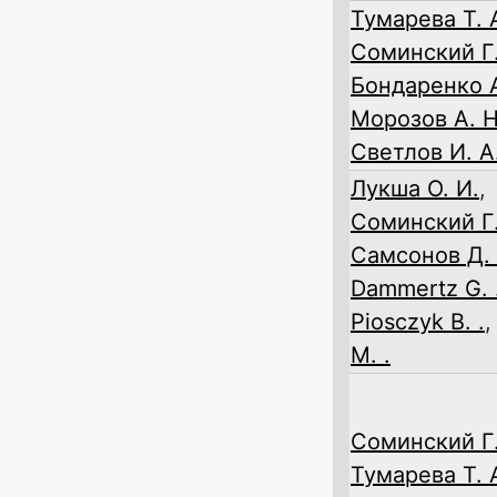
Тумарева Т. 
Соминский Г.
Бондаренко А
Морозов А. Н
Светлов И. А
Лукша О. И.
,
Соминский Г.
Самсонов Д. 
Dammertz G. 
Piosczyk B. .
M. .
Соминский Г.
Тумарева Т. 