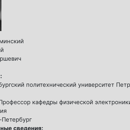
минский
ий
иршевич
:
бургский политехнический университет Петр
Профессор кафедры физической электроник
ия
-Петербург
ные сведения: