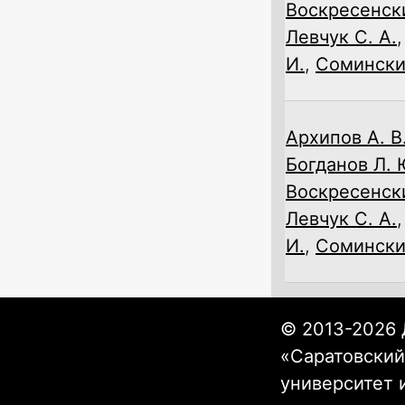
Воскресенски
Левчук С. А.
И.
,
Соминский
Архипов А. В
Богданов Л. 
Воскресенски
Левчук С. А.
И.
,
Соминский
© 2013-2026 
«Саратовский
университет 