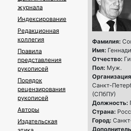
журнала
Индексирование
Редакционная
коллегия
Фамилия:
Со
Имя:
Геннад
Правила
Отчество:
Г
представления
Пол:
Муж.
рукописей
Организация
Порядок
Санкт-Петер
рецензирования
(СПбПУ)
рукописей
Должность:
Авторы
Страна:
Росс
Город:
Санкт
Издательская
Дополнитель
этика