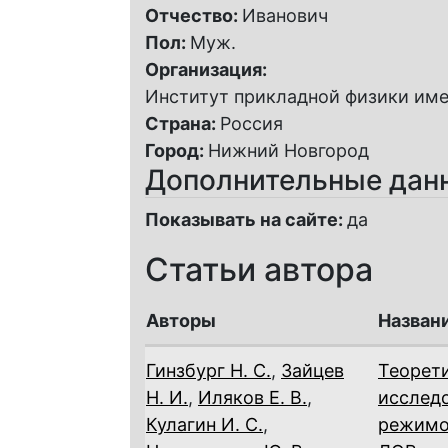
Отчество:
Иванович
Пол:
Муж.
Организация:
Институт прикладной физики имен
Страна:
Россия
Город:
Нижний Новгород
Дополнительные дан
Показывать на сайте:
да
Статьи автора
Авторы
Назван
Гинзбург Н. С.
,
Зайцев
Теорет
Н. И.
,
Иляков Е. В.
,
исслед
Кулагин И. С.
,
режимо