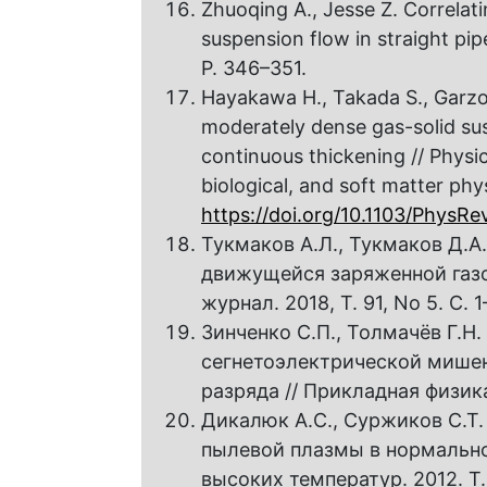
Zhuoqing A., Jesse Z. Correlati
suspension flow in straight pip
P. 346–351.
Hayakawa H., Takada S., Garzo 
moderately dense gas-solid su
continuous thickening // Physica
biological, and soft matter phy
https://doi.org/10.1103/PhysR
Тукмаков А.Л., Тукмаков Д.
движущейся заряженной газ
журнал. 2018, Т. 91, No 5. С. 1
Зинченко С.П., Толмачёв Г.Н
сегнетоэлектрической мишен
разряда // Прикладная физика.
Дикалюк А.С., Суржиков С.Т
пылевой плазмы в нормальн
высоких температур. 2012. Т. 