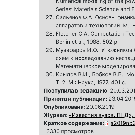
Numerical modeling of the pow
Series: Materials Science and E
Сальянов Ф.А. Основы физик
аппаратов и технологий. М.: Н
Fletcher C.A. Computation Tech
Berlin et al., 1988. 502 p.
Музафаров И.Ф., Утюжников 
схем к исследованию нестац
Математическое моделирование
Крылов В.И., Бобков В.В., 
Т. 2. М.: Наука, 1977. 401 с.
Поступила в редакцию:
20.03.20
Принята к публикации:
23.04.201
Опубликована:
20.06.2019
Журнал:
«Известия вузов. ПНД», 2
Краткое содержание:
a2019no3
3330 просмотров