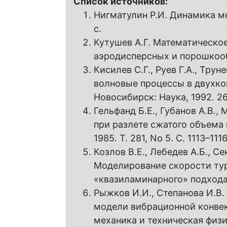
Список источников:
Нигматулин Р.И. Динамика мно
с.
Кутушев А.Г. Математическо
аэродисперсных и порошкообр
Кисилев С.Г., Руев Г.А., Тру
волновые процессы в двухко
Новосибирск: Наука, 1992. 26
Гельфанд Б.Е., Губанов А.В.,
при разлете сжатого объема 
1985. Т. 281, No 5. С. 1113–1116
Козлов В.Е., Лебедев А.Б., Се
Моделирование скорости тур
«квазиламинарного» подхода /
Рыжков И.И., Степанова И.В.
модели вибрационной конвек
механика и техническая физик