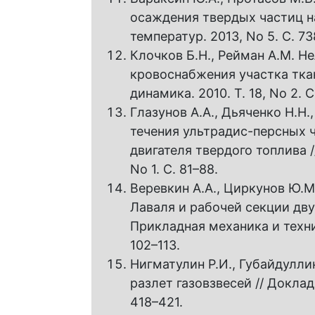
осаждения твердых частиц на
температур. 2013, No 5. С. 73
Клочков Б.Н., Рейман А.М. 
кровоснабжения участка ткан
динамика. 2010. Т. 18, No 2. С
Глазунов А.А., Дьяченко Н.Н
течения ультрадис-персных 
двигателя твердого топлива /
No 1. С. 81–88.
Веревкин А.А., Циркунов Ю.М
Лаваля и рабочей секции дву
Прикладная механика и технич
102–113.
Нигматулин Р.И., Губайдулли
разлет газовзвесей // Доклады
418–421.