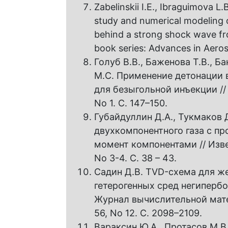
Zabelinskii I.E., Ibraguimova L.
study and numerical modeling o
behind a strong shock wave fro
book series: Advances in Aero
Голуб В.В., Баженова Т.В., Б
М.С. Применение детонации 
для безыгольной инъекции //
No 1. С. 147–150.
Губайдуллин Д.А., Тукмаков
двухкомпонентного газа с п
момент компонентами // Изве
No 3-4. С. 38 – 43.
Садин Д.В. TVD-схема для ж
гетерогенных сред негипербо
Журнал вычислительной мате
56, No 12. С. 2098–2109.
Вараксин Ю.А., Протасов М.В