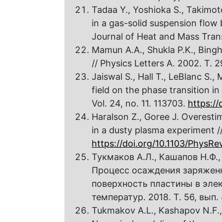
Tadaa Y., Yoshioka S., Takimot
in a gas-solid suspension flow b
Journal of Heat and Mass Transf
Mamun A.A., Shukla P.K., Bingh
// Physics Letters A. 2002. Т. 
Jaiswal S., Hall T., LeBlanc S.
field on the phase transition i
Vol. 24, no. 11. 113703.
https:/
Haralson Z., Goree J. Overest
in a dusty plasma experiment //
https://doi.org/10.1103/PhysRe
Тукмаков А.Л., Кашапов Н.Ф.
Процесс осаждения заряженн
поверхность пластины в эле
температур. 2018. T. 56, вып.
Tukmakov A.L., Kashapov N.F.