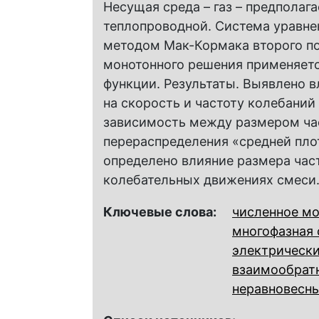
Несущая среда – газ – предполаг
теплопроводной. Система уравн
методом Мак-Кормака второго по
монотонного решения применяетс
функции. Результаты. Выявлено 
на скорость и частоту колебаний
зависимость между размером ча
перераспределения «средней пло
определено влияние размера част
колебательных движениях смеси
Ключевые слова:
численное м
многофазная
электрически
взаимообратн
неравновесн