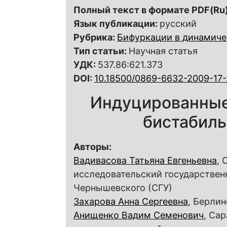
Полный текст в формате PDF(Ru)
Язык публикации:
русский
Рубрика:
Бифуркации в динамиче
Тип статьи:
Научная статья
УДК:
537.86:621.373
DOI:
10.18500/0869-6632-2009-17-
Индуцированные
бистабиль
Авторы:
Вадивасова Татьяна Евгеньевна
, 
исследовательский государствен
Чернышевского (СГУ)
Захарова Анна Сергеевна
, Берли
Анищенко Вадим Семенович
, Са