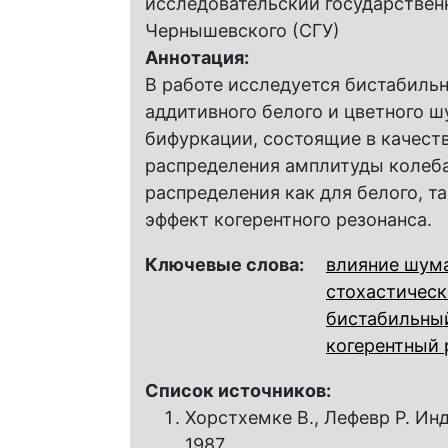
исследовательский государствен
Чернышевского (СГУ)
Аннотация:
В работе исследуется бистабиль
аддитивного белого и цветного 
бифуркации, состоящие в качест
распределения амплитуды колеба
распределения как для белого, т
эффект когерентного резонанса.
Ключевые слова:
влияние шум
стохастическ
бистабильны
когерентный 
Список источников:
Хорстхемке В., Лефевр Р. И
1987.