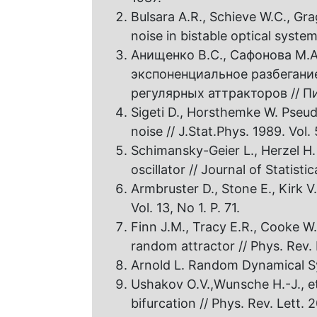
Bulsara A.R., Schieve W.C., Gr
noise in bistable optical systems
Анищенко В.С., Сафонова М.
экспоненциальное разбегани
регулярных аттракторов // Пис
Sigeti D., Horsthemke W. Pseud
noise // J.Stat.Phys. 1989. Vol. 
Schimansky-Geier L., Herzel H
oscillator // Journal of Statistic
Armbruster D., Stone E., Kirk 
Vol. 13, No 1. P. 71.
Finn J.M., Tracy E.R., Cooke W.
random attractor // Phys. Rev. 
Arnold L. Random Dynamical Sy
Ushakov O.V.,Wunsche H.-J., e
bifurcation // Phys. Rev. Lett. 