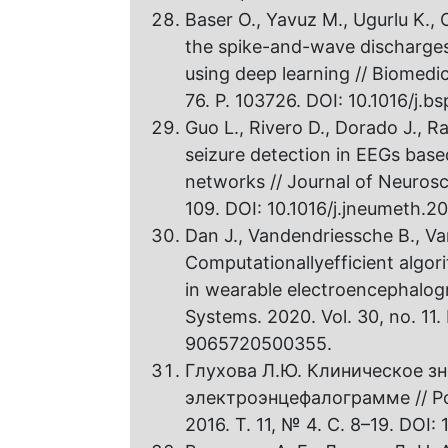
Baser O., Yavuz M., Ugurlu K., 
the spike-and-wave discharges
using deep learning // Biomedic
76. P. 103726. DOI: 10.1016/j.b
Guo L., Rivero D., Dorado J., R
seizure detection in EEGs based 
networks // Journal of Neurosci
109. DOI: 10.1016/j.jneumeth.2
Dan J., Vandendriessche B., V
Computationallyefficient algor
in wearable electroencephalogr
Systems. 2020. Vol. 30, no. 11
9065720500355.
Глухова Л.Ю. Клиническое з
электроэнцефалограмме // Р
2016. Т. 11, № 4. С. 8–19. DOI