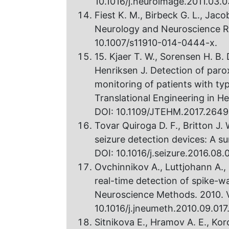
10.1016/j.neuroimage.2011.03.0
Fiest K. M., Birbeck G. L., Jaco
Neurology and Neuroscience Rep
10.1007/s11910-014-0444-x.
15. Kjaer T. W., Sorensen H. B.
Henriksen J. Detection of par
monitoring of patients with typ
Translational Engineering in He
DOI: 10.1109/JTEHM.2017.2649
Tovar Quiroga D. F., Britton J. 
seizure detection devices: A sur
DOI: 10.1016/j.seizure.2016.08.
Ovchinnikov A., Luttjohann A., 
real-time detection of spike-wa
Neuroscience Methods. 2010. Vol
10.1016/j.jneumeth.2010.09.017
Sitnikova E., Hramov A. E., Kor