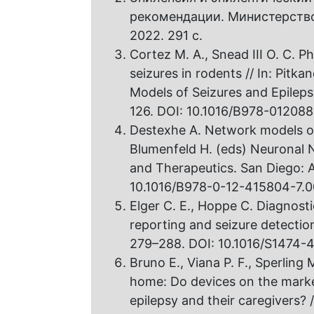
рекомендации. Министерств
2022. 291 с.
Cortez M. A., Snead III O. C. 
seizures in rodents // In: Pitka
Models of Seizures and Epileps
126. DOI: 10.1016/B978-01208
Destexhe A. Network models of 
Blumenfeld H. (eds) Neuronal 
and Therapeutics. San Diego: A
10.1016/B978-0-12-415804-7.0
Elger C. E., Hoppe C. Diagnosti
reporting and seizure detection 
279–288. DOI: 10.1016/S1474-
Bruno E., Viana P. F., Sperling 
home: Do devices on the marke
epilepsy and their caregivers? /