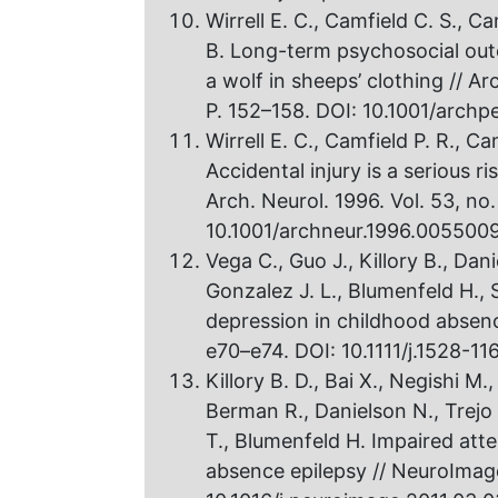
Wirrell E. C., Camfield C. S., C
B. Long-term psychosocial out
a wolf in sheeps’ clothing // Ar
P. 152–158. DOI: 10.1001/arch
Wirrell E. C., Camfield P. R., C
Accidental injury is a serious ri
Arch. Neurol. 1996. Vol. 53, no
10.1001/archneur.1996.005500
Vega C., Guo J., Killory B., Dan
Gonzalez J. L., Blumenfeld H.
depression in childhood absence 
e70–e74. DOI: 10.1111/j.1528-11
Killory B. D., Bai X., Negishi M
Berman R., Danielson N., Trejo G
T., Blumenfeld H. Impaired att
absence epilepsy // NeuroImage.