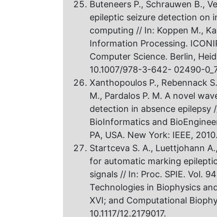
Buteneers P., Schrauwen B., Ve
epileptic seizure detection on i
computing // In: Koppen M., Ka
Information Processing. ICONIP
Computer Science. Berlin, Heid
10.1007/978-3-642- 02490-0_7
Xanthopoulos P., Rebennack S.,
M., Pardalos P. M. A novel wav
detection in absence epilepsy 
BioInformatics and BioEngineer
PA, USA. New York: IEEE, 2010.
Startceva S. A., Luettjohann A.
for automatic marking epileptic
signals // In: Proc. SPIE. Vol. 
Technologies in Biophysics an
XVI; and Computational Biophys
10.1117/12.2179017.