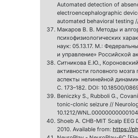
Automated detection of absenc
electroencephalographic device:
automated behavioral testing //
Макаров В. В. Методы и алг
психофизиологических характе
наук: 05.13.17. М.: Федерал
и управление» Российской ак
Ситникова Е.Ю., Короновский 
активности головного мозга
аспекты нелинейной динамики 
С. 173–182. DOI: 10.18500/08
Beniczky S., Rubboli G., Covani
tonic-clonic seizure // Neurolo
10.1212/WNL.00000000000104
Shoeb A. CHB-MIT Scalp EEG Da
2010. Available from:
https://p
NeuroPlay - NeuroPlay-6С [Elec