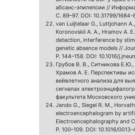
абсанс-эпилепсии // Информ
С. 89–97. DOI: 10.31799/1684-
van Luijtelaar G., Luttjohann A
Koronovskii A. A., Hramov A. 
detection, interference by stimu
genetic absence models // Jour
P. 144–158. DOI: 10.1016/j.jneu
Грубов В. В., Ситникова Е.Ю.,
Храмов А. Е. Перспективы и
вейвлетного анализа для вы
сигналах электроэнцефалогр
факультета Московского униве
Jando G., Siegel R. M., Horvath
electroencephalogram by artific
Electroencephalography and Cli
P. 100–109. DOI: 10.1016/0013