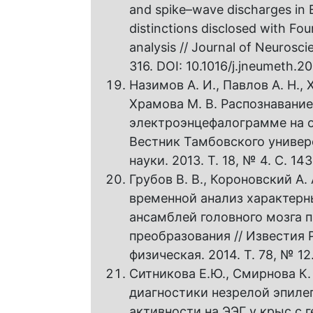
and spike–wave discharges in EE
distinctions disclosed with Fo
analysis // Journal of Neurosci
316. DOI: 10.1016/j.jneumeth.2
Назимов А. И., Павлов А. Н., 
Храмова М. В. Распознавани
электроэнцефалограмме на о
Вестник Тамбовского универс
науки. 2013. Т. 18, № 4. С. 14
Грубов В. В., Короновский А. 
временной анализ характерн
ансамблей головного мозга 
преобразования // Известия 
физическая. 2014. Т. 78, № 12
Ситникова Е.Ю., Смирнова К. 
диагностики незрелой эпиле
активности на ЭЭГ у крыс с