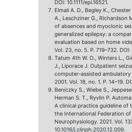
DOI: 10.1111/epi.16521.
Elmali A. D., Begley K., Cheste
A., Leschziner G., Richardson M
of absences and myoclonic seiz
generalized epilepsy: a compar
evaluation based on home video
Vol. 23, no. 5. P. 719–732. DOI
Tatum 4th W. O., Winters L., Gi
J., Liporace J. Outpatient seizu
computer-assisted ambulatory E
2001. Vol. 18, no. 1. P. 14–19
Beniczky S., Wiebe S., Jeppesen
Herman S. T., Ryvlin P. Automa
A clinical practice guideline o
the International Federation of 
Neurophysiology. 2021. Vol. 132
10.1016/j.clinph.2020.12.009.