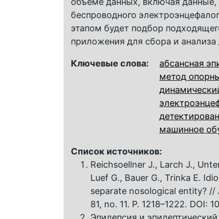
объеме данных, включая данные,
беспроводного электроэнцефало
этапом будет подбор подходящег
приложения для сбора и анализа
Ключевые слова:
абсансная эп
метод опорн
динамически
электроэнце
детектирован
машинное об
Список источников:
Reichsoellner J., Larch J., Unt
Luef G., Bauer G., Trinka E. Idi
separate nosological entity? // 
81, no. 11. P. 1218–1222. DOI: 
Эпилепсия и эпилептический 