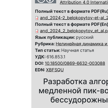
Attribution 4.0 Interna
Полный текст в формате PDF(Ru)
and_2024-2_belokopytov-et-al_
Полный текст в формате PDF(En)
and_2024_2_belokopytov_et_al.p
Язык публикации:
русский
Рубрика:
Нелинейная динамика и
Тип статьи:
Научная статья
УДК:
616.853.1
DOI:
10.18500/0869-6632-003088
EDN:
XBFSQU
Разработка алго
медленной пик-во
бессудорожны