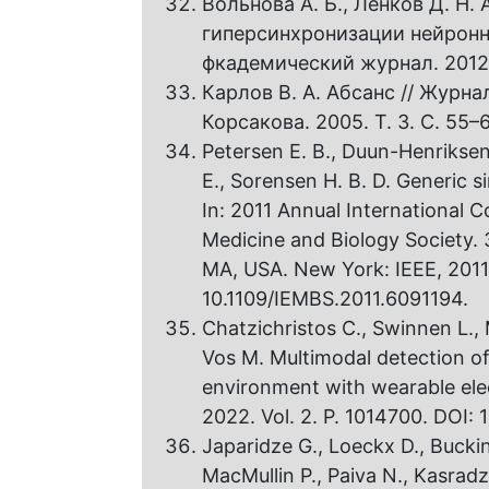
Вольнова А. Б., Ленков Д. Н
гиперсинхронизации нейронн
фкадемический журнал. 2012. Т
Карлов В. А. Абсанс // Журна
Корсакова. 2005. Т. 3. С. 55–
Petersen E. B., Duun-Henriksen
E., Sorensen H. B. D. Generic s
In: 2011 Annual International 
Medicine and Biology Society.
MA, USA. New York: IEEE, 2011
10.1109/IEMBS.2011.6091194.
Chatzichristos C., Swinnen L.,
Vos M. Multimodal detection of
environment with wearable elec
2022. Vol. 2. P. 1014700. DOI:
Japaridze G., Loeckx D., Buckin
MacMullin P., Paiva N., Kasradz