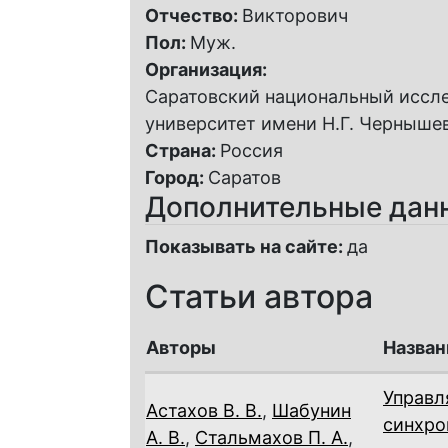
Отчество:
Викторович
Пол:
Муж.
Организация:
Саратовский национальный иссл
университет имени Н.Г. Чернышев
Страна:
Россия
Город:
Саратов
Дополнительные дан
Показывать на сайте:
да
Статьи автора
Авторы
Назван
Управл
Астахов В. В.
,
Шабунин
синхро
А. В.
,
Стальмахов П. А.
,