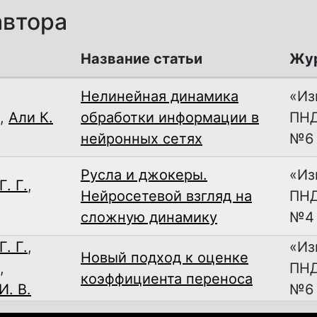
автора
Название статьи
Жу
Нелинейная динамика
«Из
,
Али К.
обработки информации в
ПНД»
нейронных сетях
№6
Русла и джокеры.
«Из
. Г.
,
Нейросетевой взгляд на
ПНД»
сложную динамику
№4
. Г.
,
«Из
Новый подход к оценке
,
ПНД»
коэффициента переноса
. В.
№6