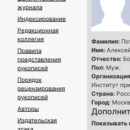
журнала
Индексирование
Редакционная
коллегия
Фамилия:
По
Имя:
Алексе
Правила
Отчество:
Бо
представления
Пол:
Муж.
рукописей
Организация
Порядок
Институт пр
рецензирования
Страна:
Росс
рукописей
Город:
Москв
Авторы
Дополнит
Издательская
Показывать 
этика