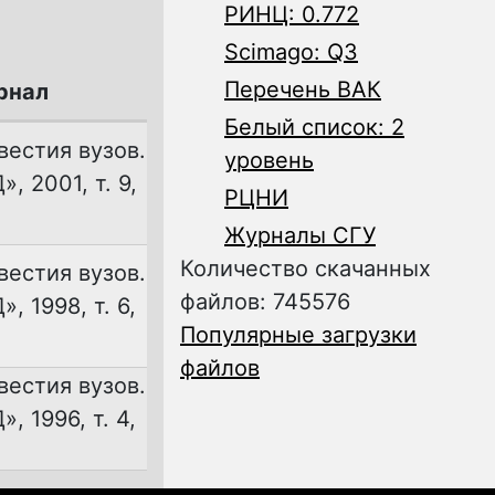
РИНЦ: 0.772
Scimago: Q3
Перечень ВАК
рнал
Белый список: 2
вестия вузов.
уровень
, 2001, т. 9,
РЦНИ
Журналы СГУ
Количество скачанных
вестия вузов.
файлов: 745576
, 1998, т. 6,
Популярные загрузки
файлов
вестия вузов.
, 1996, т. 4,