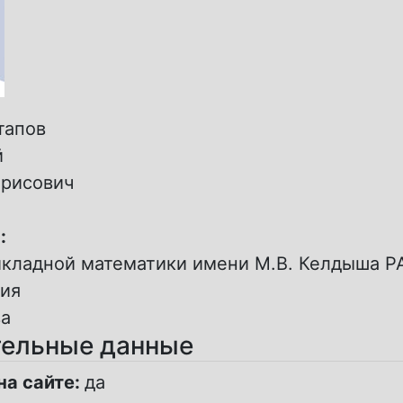
тапов
й
рисович
:
икладной математики имени М.В. Келдыша Р
ия
а
ельные данные
на сайте:
да