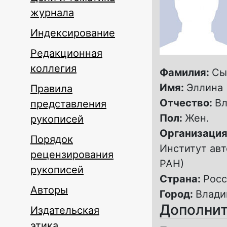
журнала
Индексирование
Редакционная
коллегия
Фамилия:
Сы
Имя:
Эллина
Правила
Отчество:
В
представления
Пол:
Жен.
рукописей
Организация
Порядок
Институт ав
рецензирования
РАН)
рукописей
Страна:
Росс
Авторы
Город:
Влади
Дополнит
Издательская
этика