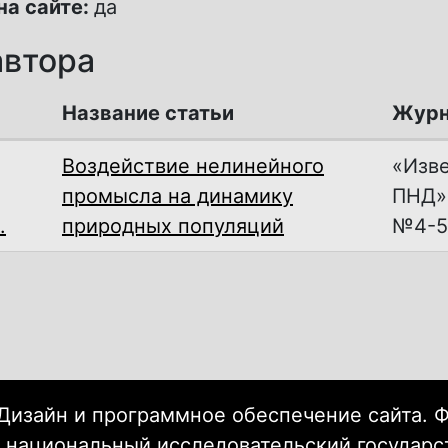
на сайте:
да
автора
Название статьи
Журн
Воздействие нелинейного
«Изве
промысла на динамику
ПНД»,
.
природных популяций
№4-5
Дизайн и программное обеспечение сайта. 
 национальный исследовательский государ