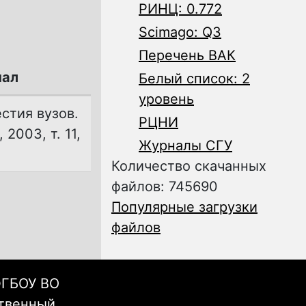
РИНЦ: 0.772
Scimago: Q3
Перечень ВАК
ал
Белый список: 2
уровень
стия вузов.
РЦНИ
 2003, т. 11,
Журналы СГУ
Количество скачанных
файлов: 745690
Популярные загрузки
файлов
ФГБОУ ВО
ственный