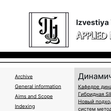
Skip to main content
Izvestiya
APPLIED
Динами
Archive
General information
Кафедре дин
Гибридная S
Aims and Scope
Новый подхо
Indexing
систем метод