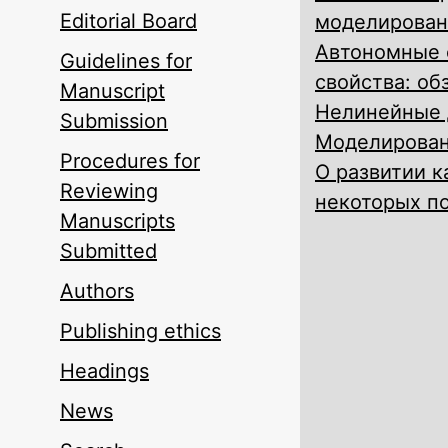
Editorial Board
моделирован
Автономные 
Guidelines for
свойства: об
Manuscript
Нелинейные 
Submission
Моделирован
Procedures for
О развитии 
Reviewing
некоторых п
Manuscripts
Submitted
Authors
Publishing ethics
Headings
News