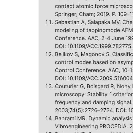
contact atomic force microsco
Springer, Cham; 2019. P. 109–1
Sebastian A, Salapaka MV, Che
modeling of tappingmode AFM.
Conference. AAC, 2-4 June 1999
DOI: 10.1109/ACC.1999.782775.
Belikov S, Magonov S. Classif
control modes based on asymp
Control Conference. AAC, 10-1
DOI: 10.1109/ACC.2009.516004
Couturier G, Boisgard R, Nony
microscopy: Stability ´ criteri
frequency and damping signal. 
2003;74(5):2726–2734. DOI: 10
Bahrami MR. Dynamic analysis 
Vibroengineering PROCEDIA. 2