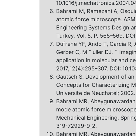
10.1016/j.mechatronics.2004.0
Bahrami M, Ramezani A, Osquie
atomic force microscope. ASM
Engineering Systems Design and
Turkey. Vol. 5. P. 565–569. DO
Dufrene YF, Ando T, Garcia R, 
Gerber C, M ˆ uller DJ. ¨ Imag
application in molecular and c
2017;12(4):295–307. DOI: 10.1
Gautsch S. Development of an
Concepts for Characterizing Ma
Universite de Neuchatel; 2002.
Bahrami MR, Abeygunawardana 
mode atomic force microscope
Mechanical Engineering. Spring
319-72929-9_2.
Bahrami MR, Abeygunawardana