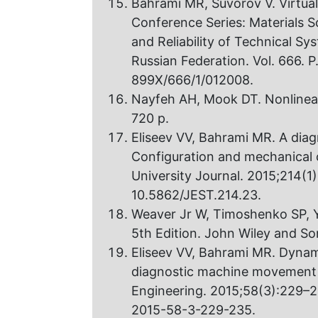
Bahrami MR, Suvorov V. Virtua
Conference Series: Materials 
and Reliability of Technical Sy
Russian Federation. Vol. 666. P
899X/666/1/012008.
Nayfeh AH, Mook DT. Nonlinear
720 p.
Eliseev VV, Bahrami MR. A diag
Configuration and mechanical c
University Journal. 2015;214(1
10.5862/JEST.214.23.
Weaver Jr W, Timoshenko SP, Y
5th Edition. John Wiley and So
Eliseev VV, Bahrami MR. Dynami
diagnostic machine movement a
Engineering. 2015;58(3):229–2
2015-58-3-229-235.