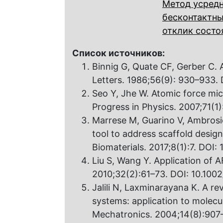
Метод усред
бесконтактн
отклик состо
Список источников:
Binnig G, Quate CF, Gerber C.
Letters. 1986;56(9): 930–933. 
Seo Y, Jhe W. Atomic force mi
Progress in Physics. 2007;71(1
Marrese M, Guarino V, Ambrosi
tool to address scaffold design
Biomaterials. 2017;8(1):7. DOI:
Liu S, Wang Y. Application of 
2010;32(2):61–73. DOI: 10.1002
Jalili N, Laxminarayana K. A r
systems: application to molecu
Mechatronics. 2004;14(8):907