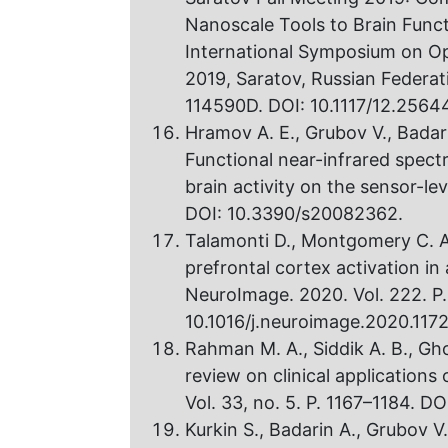
Nanoscale Tools to Brain Functi
International Symposium on O
2019, Saratov, Russian Federat
114590D. DOI: 10.1117/12.2564
Hramov A. E., Grubov V., Badari
Functional near-infrared spectr
brain activity on the sensor-lev
DOI: 10.3390/s20082362.
Talamonti D., Montgomery C. A.
prefrontal cortex activation in
NeuroImage. 2020. Vol. 222. P.
10.1016/j.neuroimage.2020.117
Rahman M. A., Siddik A. B., Gh
review on clinical applications 
Vol. 33, no. 5. P. 1167–1184. 
Kurkin S., Badarin A., Grubov