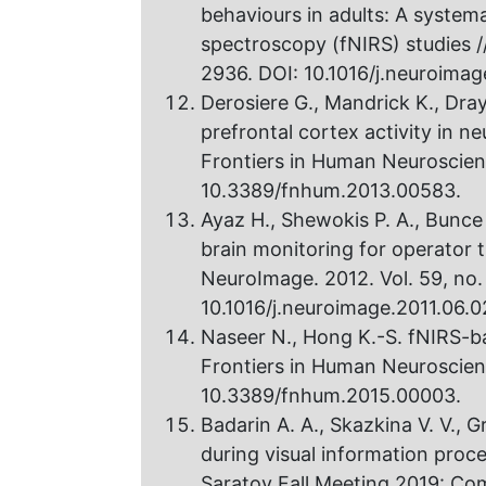
behaviours in adults: A systema
spectroscopy (fNIRS) studies //
2936. DOI: 10.1016/j.neuroima
Derosiere G., Mandrick K., Dra
prefrontal cortex activity in 
Frontiers in Human Neuroscience
10.3389/fnhum.2013.00583.
Ayaz H., Shewokis P. A., Bunce S
brain monitoring for operator 
NeuroImage. 2012. Vol. 59, no. 
10.1016/j.neuroimage.2011.06.0
Naseer N., Hong K.-S. fNIRS-ba
Frontiers in Human Neuroscience
10.3389/fnhum.2015.00003.
Badarin A. A., Skazkina V. V., 
during visual information proc
Saratov Fall Meeting 2019: Co