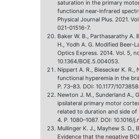
saturation in the primary moto
functional near-infrared spect
Physical Journal Plus. 2021. Vol
021-01516-7.
Baker W. B., Parthasarathy A. B
H., Yodh A. G. Modified Beer-L
Optics Express. 2014. Vol. 5, n
10.1364/BOE.5.004053.
Nippert A. R., Biesecker K. R
functional hyperemia in the brai
P. 73–83. DOI: 10.1177/107385
Newton J. M., Sunderland A., G
ipsilateral primary motor cort
related to duration and side o
4. P. 1080–1087. DOI: 10.1016/
Mullinger K. J., Mayhew S. D., B
Evidence that the negative BOL