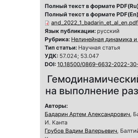
Полный текст в формате PDF(Ru)
Полный текст в формате PDF(En)
and_2022_1_badarin_et_al_en.pdf
Язык публикации:
русский
Рубрика:
Нелинейная динамика и
Тип статьи:
Научная статья
УДК:
57.024; 53.047
DOI:
10.18500/0869-6632-2022-30
Гемодинамический
на выполнение ра
Авторы:
Бадарин Артем Александрович
, 
И. Канта
Грубов Вадим Валерьевич
, Балт