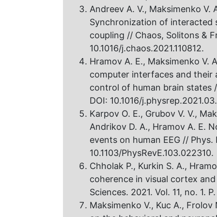
Andreev A. V., Maksimenko V. A.
Synchronization of interacted 
coupling // Chaos, Solitons & Fr
10.1016/j.chaos.2021.110812.
Hramov A. E., Maksimenko V. A.,
computer interfaces and their a
control of human brain states /
DOI: 10.1016/j.physrep.2021.03
Karpov O. E., Grubov V. V., Mak
Andrikov D. A., Hramov A. E. N
events on human EEG // Phys. Re
10.1103/PhysRevE.103.022310.
Chholak P., Kurkin S. A., Hramo
coherence in visual cortex and
Sciences. 2021. Vol. 11, no. 1.
Maksimenko V., Kuc A., Frolov N