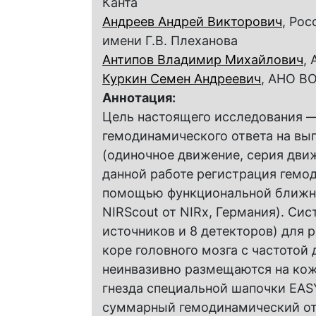
Канта
Андреев Андрей Викторович
, Ро
имени Г.В. Плеханова
Антипов Владимир Михайлович
,
Куркин Семен Андреевич
, АНО В
Аннотация:
Цель настоящего исследования —
гемодинамического ответа на вы
(одиночное движение, серия движ
данной работе регистрация гемо
помощью функциональной ближне
NIRScout от NIRx, Германия). Сис
источников и 8 детекторов) для 
коре головного мозга с частотой 
неинвазивно размещаются на кож
гнезда специальной шапочки EASY
суммарный гемодинамический от