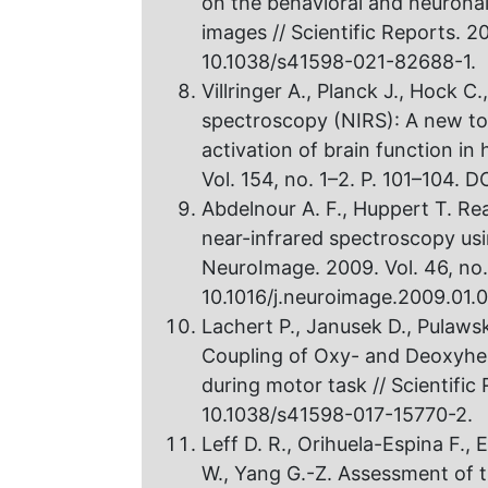
on the behavioral and neurona
images // Scientific Reports. 202
10.1038/s41598-021-82688-1.
Villringer A., Planck J., Hock C.
spectroscopy (NIRS): A new t
activation of brain function in
Vol. 154, no. 1–2. P. 101–104.
Abdelnour A. F., Huppert T. Re
near-infrared spectroscopy usi
NeuroImage. 2009. Vol. 46, no. 
10.1016/j.neuroimage.2009.01.
Lachert P., Janusek D., Pulawski
Coupling of Oxy- and Deoxyhe
during motor task // Scientific R
10.1038/s41598-017-15770-2.
Leff D. R., Orihuela-Espina F., E
W., Yang G.-Z. Assessment of t