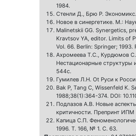
1984.
Стенли Д., Брю P. Экономикс.
Новое в синергетике. М.: Наук
Malinetskii GG. Synergetics, pre
Kravtsov YA, editor. Limits of P
Vol. 66. Berlin: Springer; 1993. 
Ахромеева T.C., Курдюмов С.
Нестационарные структуры и 
544с.
Гумилев Л.Н. Ot Руси к Росси
Bak Р, Tang C, Wissenfeld K. Sel
1988;38(1):364-374. DOI: 10.1
Подлазов A.B. Новые аспект
критичности. Препринт ИПМ 
Капица С.П. Феноменологичес
1996. Т. 166, № 1. С. 63.