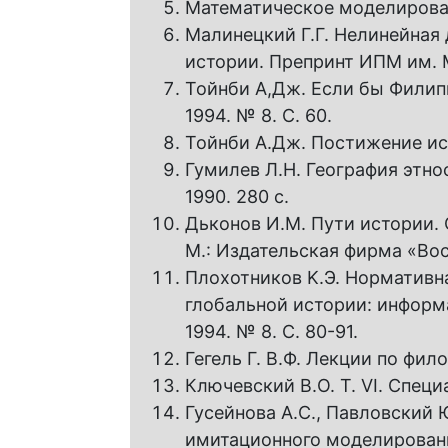
Математическое моделирован
Малинецкий Г.Г. Нелинейная
истории. Препринт ИПМ им. М
Тойнби А,Дж. Если бы Филипп
1994. № 8. С. 60.
Тойнби А.Дж. Постижение исто
Гумилев Л.Н. География этнос
1990. 280 с.
Дьконов И.М. Пути истории. 
М.: Издательская фирма «Вост
Плохотников K.Э. Нормативн
глобальной истории: информа
1994. № 8. С. 80-91.
Гегель Г. В.Ф. Лекции по фил
Ключевский В.О. Т. VI. Специ
Гусейнова A.C., Павловский Ю
имитационного моделировани