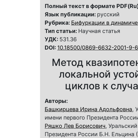
Полный текст в формате PDF(Ru)
Язык публикации:
русский
Рубрика:
Бифуркации в динамиче
Тип статьи:
Научная статья
УДК:
531.36
DOI:
10.18500/0869-6632-2001-9-6
Метод квазипоте
локальной усто
циклов к случ
Авторы:
Башкирцева Ирина Адольфовна
,
имени первого Президента России
Ряшко Лев Борисович
, Уральски
Президента России Б.Н. Ельцина 