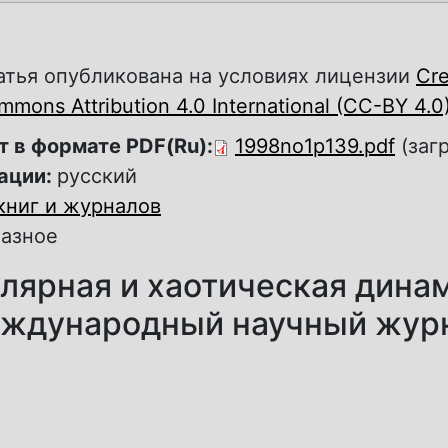
атья опубликована на условиях лицензии
Cre
mons Attribution 4.0 International (CC-BY 4.0
т в формате PDF(Ru):
1998no1p139.pdf
(заг
ации:
русский
книг и журналов
азное
лярная и хаотическая дина
ждународный научный жур