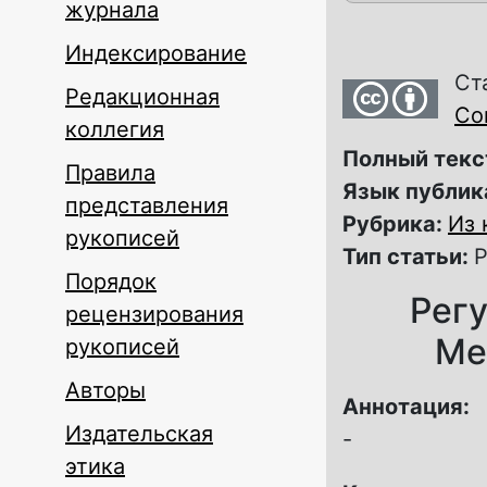
журнала
Индексирование
Ст
Редакционная
Com
коллегия
Полный текс
Правила
Язык публик
представления
Рубрика:
Из 
рукописей
Тип статьи:
Р
Порядок
Регу
рецензирования
Ме
рукописей
Авторы
Аннотация:
Издательская
-
этика