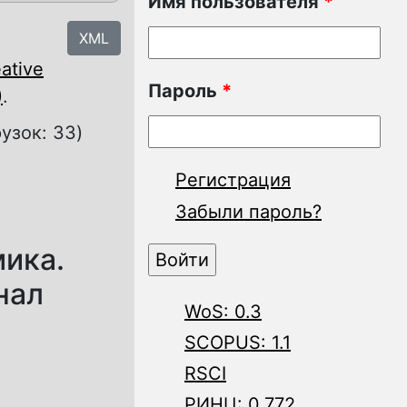
Имя пользователя
*
XML
ative
Пароль
*
)
.
рузок: 33)
Регистрация
Забыли пароль?
мика.
нал
WoS: 0.3
SCOPUS: 1.1
RSCI
РИНЦ: 0.772