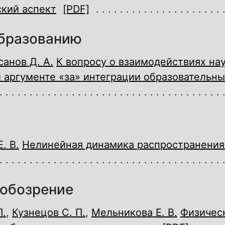
ский аспект
[PDF]
образованию
санов Д. А.
К вопросу о взаимодействиях на
 аргументе «за» интеграции образовательны
. В.
Нелинейная динамика распространения
обозрение
П.
,
Кузнецов С. П.
,
Мельникова Е. В.
Физичес