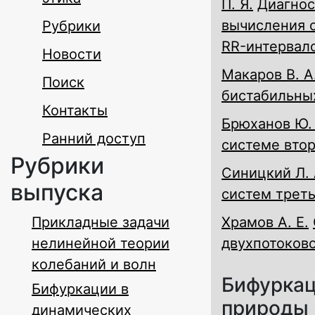
П. Я.
Диагнос
вычисления с
Рубрики
RR-интервал
Новости
Макаров В. А
Поиск
бистабильны
Контакты
Брюханов Ю. 
Ранний доступ
системе вто
Рубрики
Синицкий Л. 
выпуска
систем трет
Прикладные задачи
Храмов А. Е.
нелинейной теории
двухпотоков
колебаний и волн
Бифуркац
Бифуркации в
природы
динамических