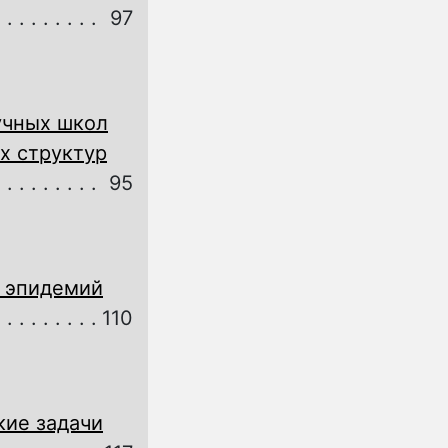
97
учных школ
х структур
95
 эпидемий
110
кие задачи