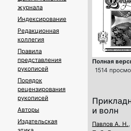
журнала
Индексирование
Редакционная
коллегия
Правила
представления
Полная верс
рукописей
1514 просм
Порядок
рецензирования
рукописей
Прикладн
и волн
Авторы
Издательская
Павлов А. Н.
этика