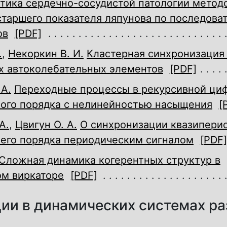
тика сердечно-сосудистой патологии метод
таршего показателя ляпунова по последова
ов
[PDF]
.
,
Некоркин В. И.
Кластерная синхронизация
х автоколебательных элементов
[PDF]
А.
Переходные процессы в рекурсивной ци
рого порядка с нелинейностью насыщения
[
А.
,
Цвигун О. А.
О синхронизации квазипери
ьего порядка периодическим сигналом
[PDF]
Сложная динамика когерентных структур в
ом виркаторе
[PDF]
ии в динамических системах р