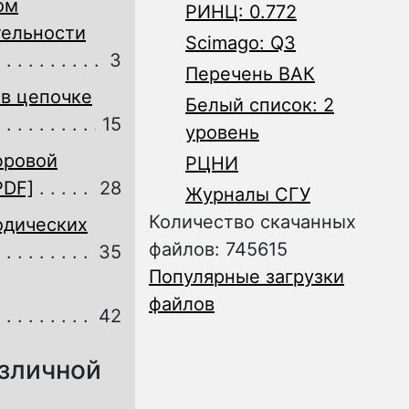
ом
РИНЦ: 0.772
тельности
Scimago: Q3
3
Перечень ВАК
 в цепочке
Белый список: 2
15
уровень
фровой
РЦНИ
PDF]
28
Журналы СГУ
Количество скачанных
одических
файлов: 745615
35
Популярные загрузки
файлов
42
азличной