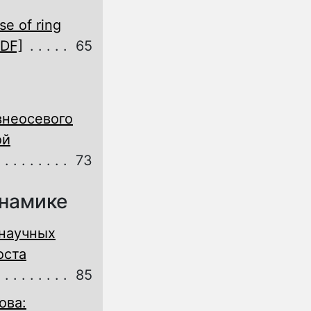
se of ring
PDF]
65
внеосевого
ой
73
инамике
 научных
оста
85
ова: