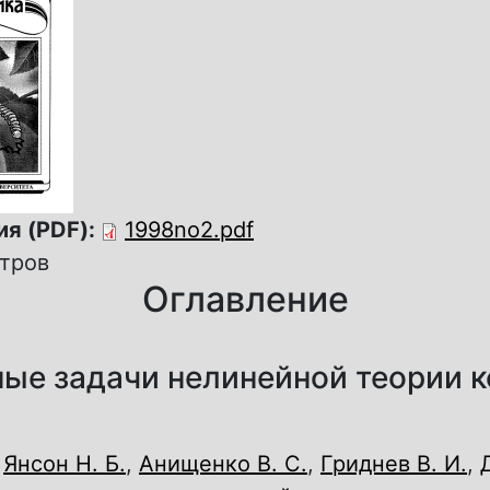
ия (PDF):
1998no2.pdf
отров
Оглавление
ые задачи нелинейной теории 
,
Янсон Н. Б.
,
Анищенко В. С.
,
Гриднев В. И.
,