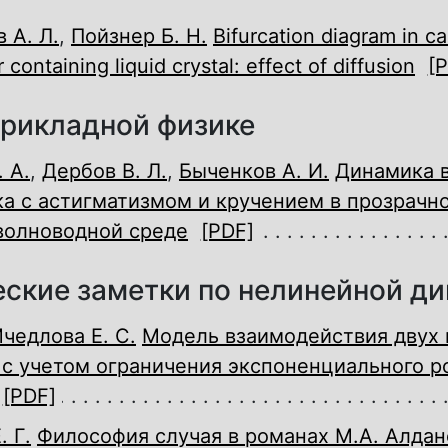
 А. Л.
,
Пойзнер Б. Н.
Bifurcation diagram in ca
 containing liquid crystal: effect of diffusion
[
прикладной физике
 А.
,
Дербов В. Л.
,
Быченков А. И.
Динамика 
ка с астигматизмом и кручением в прозрачн
волноводной среде
[PDF]
ские заметки по нелинейной д
чедлова Е. С.
Модель взаимодействия двух
с учетом ограничения экспоненциального р
[PDF]
. Г.
Философия случая в романах М.А. Алдан