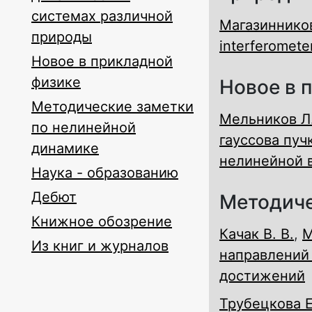
системах различной
Магазинников
природы
interferometer
Новое в прикладной
физике
Новое в 
Методические заметки
Мельников Л.
по нелинейной
гауссова пуч
динамике
нелинейной 
Наука - образованию
Дебют
Методиче
Книжное обозрение
Качак В. В.
,
М
Из книг и журналов
направлений 
достижений
Трубецкова Е