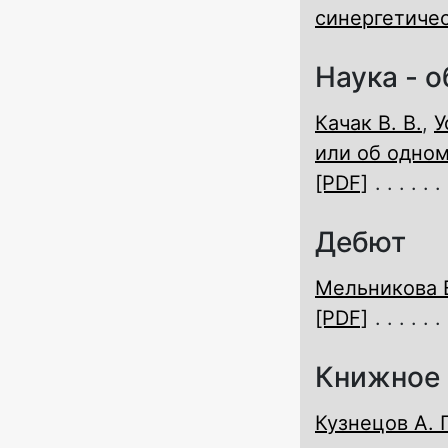
синергетиче
Наука - 
Качак В. В.
,
У
или об одном
[PDF]
Дебют
Мельникова Е
[PDF]
Книжное 
Кузнецов А. 