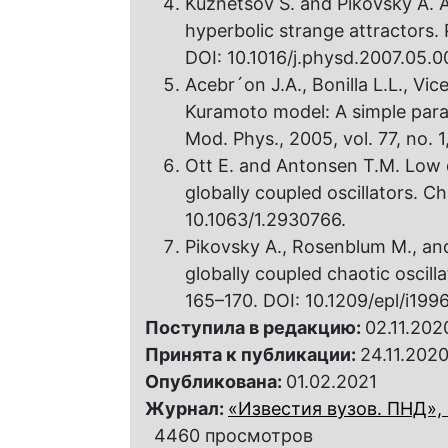
Kuznetsov S. and Pikovsky A. 
hyperbolic strange attractors. 
DOI: 10.1016/j.physd.2007.05.0
Acebr´on J.A., Bonilla L.L., Vice
Kuramoto model: A simple par
Mod. Phys., 2005, vol. 77, no. 
Ott E. and Antonsen T.M. Low 
globally coupled oscillators. Ch
10.1063/1.2930766.
Pikovsky A., Rosenblum M., and
globally coupled chaotic oscilla
165–170. DOI: 10.1209/epl/i19
Поступила в редакцию:
02.11.202
Принята к публикации:
24.11.202
Опубликована:
01.02.2021
Журнал:
«Известия вузов. ПНД», 2
4460 просмотров