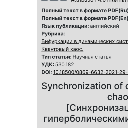
Полный текст в формате PDF(Ru)
Полный текст в формате PDF(En)
Язык публикации:
английский
Рубрика:
Бифуркации в динамических сист
Квантовый хаос.
Тип статьи:
Научная статья
УДК:
530.182
DOI:
10.18500/0869-6632-2021-29-
Synchronization of o
chao
[Синхронизац
гиперболическими