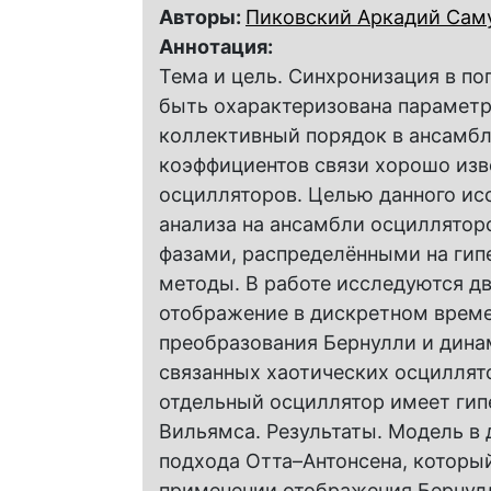
Авторы:
Пиковский Аркадий Сам
Аннотация:
Тема и цель. Синхронизация в п
быть охарактеризована парамет
коллективный порядок в ансамбл
коэффициентов связи хорошо изв
осцилляторов. Целью данного ис
анализа на ансамбли осцилляторо
фазами, распределёнными на гип
методы. В работе исследуются дв
отображение в дискретном време
преобразования Бернулли и динам
связанных хаотических осциллят
отдельный осциллятор имеет гип
Вильямса. Результаты. Модель в
подхода Отта–Антонсена, который
применении отображения Бернулл