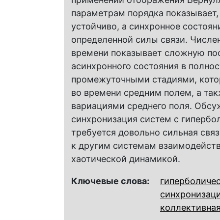
параметрам порядка показывает, 
устойчиво, а синхронное состоя
определенной силы связи. Числе
времени показывает сложную пос
асинхронного состояния в полно
промежуточными стадиями, кот
во времени средним полем, а та
вариациями среднего поля. Обсуж
синхронизация систем с гипербо
требуется довольно сильная свя
к другим системам взаимодейст
хаотической динамикой.
Ключевые слова:
гиперболичес
синхронизац
коллективна