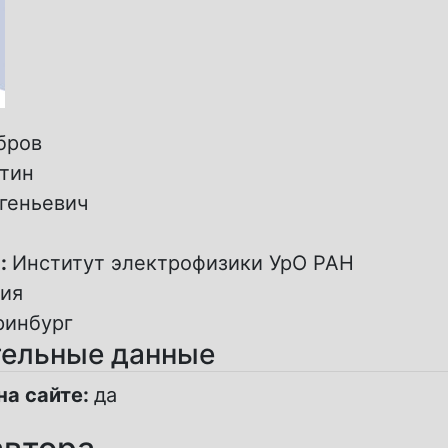
бров
тин
геньевич
:
Институт электрофизики УрО РАН
ия
ринбург
ельные данные
на сайте:
да