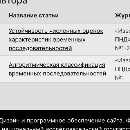
автора
Название статьи
Жур
Устойчивость численных оценок
«Изв
характеристик временных
ПНД»,
последовательностей
№1-2
«Изв
Алгоритмическая классификация
ПНД»,
временных последовательностей
№1
Дизайн и программное обеспечение сайта. 
 национальный исследовательский государ