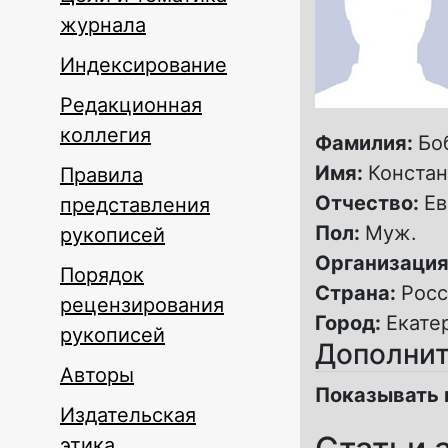
журнала
Индексирование
Редакционная
коллегия
Фамилия:
Бо
Имя:
Констан
Правила
Отчество:
Ев
представления
Пол:
Муж.
рукописей
Организация
Порядок
Страна:
Росс
рецензирования
Город:
Екате
рукописей
Дополнит
Авторы
Показывать 
Издательская
этика