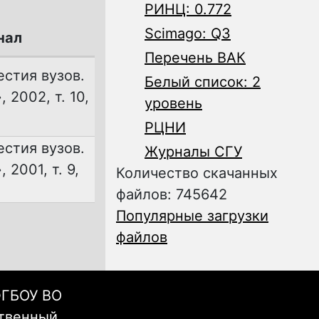
РИНЦ: 0.772
Scimago: Q3
нал
Перечень ВАК
естия вузов.
Белый список: 2
 2002, т. 10,
уровень
РЦНИ
естия вузов.
Журналы СГУ
 2001, т. 9,
Количество скачанных
файлов: 745642
Популярные загрузки
файлов
ФГБОУ ВО
ственный