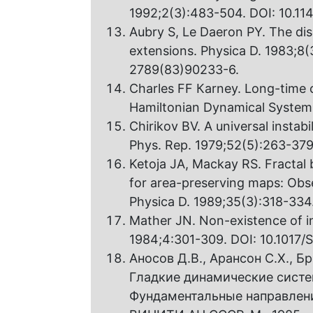
1992;2(3):483-504. DOI: 10.1
Aubry S, Le Daeron PY. The dis
ехtensions. Physica D. 1983;8(
2789(83)90233-6.
Charles FF Каrnеy. Long-time co
Hamiltonian Dynamical Systems
Chirikov BV. A universal instab
Phys. Rep. 1979;52(5):263-379
Ketoja JA, Mackay RS. Fractal b
for area-preserving maps: Obse
Physica D. 1989;35(3):318-334
Mather JN. Non-existence of in
1984;4:301-309. DOI: 10.101
Аносов Д.В., Арансон C.X., Бр
Гладкие динамические сист
Фундаментальные направления.