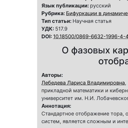
Язык публикации:
русский
Рубрика:
Бифуркации в динамиче
Тип статьи:
Научная статья
УДК:
517.9
DOI:
10.18500/0869-6632-1996-4-4
О фазовых кар
отобр
Авторы:
Лебедева Лариса Владимировна
,
прикладной математики и кибер
университет им. Н.И. Лобачевско
Аннотация:
Стандартное отображение тopa, 
систем, является сложным и инт