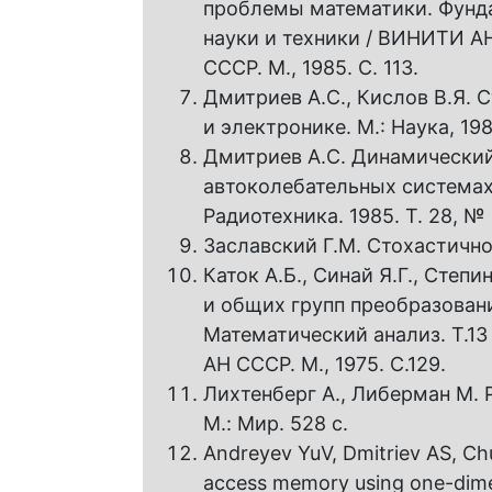
проблемы математики. Фундам
науки и техники / ВИНИТИ А
СССР. М., 1985. С. 113.
Дмитриев A.C., Кислов В.Я. 
и электронике. М.: Наука, 198
Дмитриев A.C. Динамический
автоколебательных системах
Радиотехника. 1985. Т. 28, № 
Заславский Г.М. Стохастично
Каток А.Б., Синай Я.Г., Степ
и общих групп преобразовани
Математический анализ. Т.13
АН СССР. М., 1975. С.129.
Лихтенберг А., Либерман М. 
M.: Мир. 528 с.
Andreyev YuV, Dmitriev AS, C
access memory using one-dimens