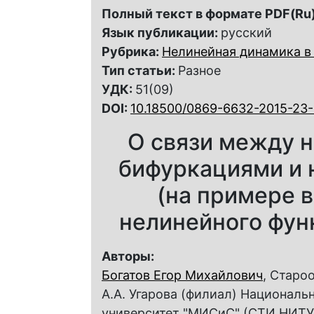
Полный текст в формате PDF(Ru)
Язык публикации:
русский
Рубрика:
Нелинейная динамика в
Тип статьи:
Разное
УДК:
51(09)
DOI:
10.18500/0869-6632-2015-23
О связи между 
бифуркациями и 
(на примере 
нелинейного фун
Авторы:
Богатов Егор Михайлович
, Старо
А.А. Угарова (филиал) Национал
университет "МИСиС" (СТИ НИТ