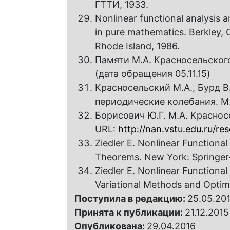
ГТТИ, 1933.
Nonlinear functional analysis a
in pure mathematics. Berkley, C
Rhode Island, 1986.
Памяти М.А. Красносельског
(дата обращения 05.11.15)
Красносельский М.А., Бурд В
периодические колебания. М.:
Борисович Ю.Г. М.А. Красно
URL:
http://nan.vstu.edu.ru/re
Ziedler E. Nonlinear Functional 
Theorems. New York: Springer-
Ziedler E. Nonlinear Functional 
Variational Methods and Optimi
Поступила в редакцию:
25.05.20
Принята к публикации:
21.12.2015
Опубликована:
29.04.2016