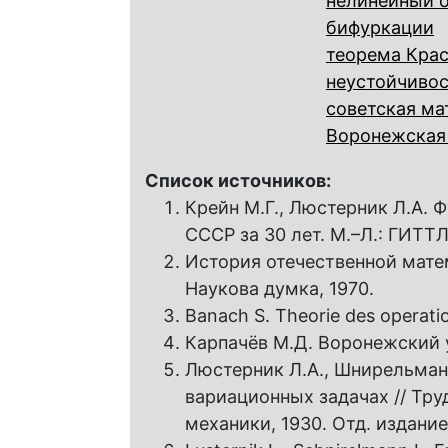
нелинейный 
бифуркации
теорема Кра
неустойчиво
советская ма
Воронежская
Список источников:
Крейн М.Г., Люстерник Л.А. 
СССР за 30 лет. М.–Л.: ГИТТЛ
История отечественной математ
Наукова думка, 1970.
Banach S. Theorie des operati
Карпачёв М.Д. Воронежский у
Люстерник Л.А., Шнирельман
вариационных задачах // Тру
механики, 1930. Отд. издание