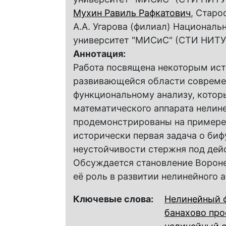
Мухин Равиль Рафкатович
, Старо
А.А. Угарова (филиал) Национал
университет "МИСиС" (СТИ НИТ
Аннотация:
Работа посвящена некоторым ист
развивающейся области совреме
функциональному анализу, котор
математического аппарата нелин
продемонстрированы на примере
исторически первая задача о биф
неустойчивости стержня под де
Обсуждается становление Ворон
её роль в развитии нелинейного а
Ключевые слова:
Нелинейный 
банахово про