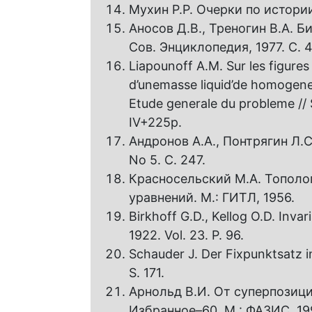
Мухин Р.Р. Очерки по истории
Аносов Д.В., Треногин В.А. Би
Сов. Энциклопедия, 1977. С. 4
Liapounoff A.M. Sur les figures 
d’unemasse liquid’de homogene 
Etude generale du probleme // S
IV+225p.
Андронов А.А., Понтрягин Л.С
No 5. С. 247.
Красносельский М.А. Тополо
уравнений. М.: ГИТЛ, 1956.
Birkhoff G.D., Kellog O.D. Invar
1922. Vol. 23. P. 96.
Schauder J. Der Fixpunktsatz i
S. 171.
Арнольд В.И. От суперпозици
Избранное–60. М.: ФАЗИС, 19