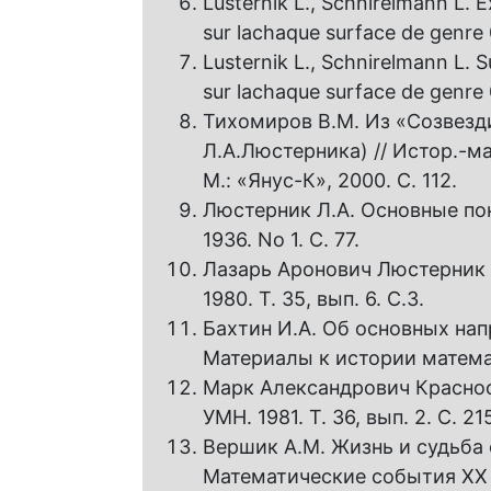
Lusternik L., Schnirelmann L. 
sur lachaque surface de genre 0
Lusternik L., Schnirelmann L. 
sur lachaque surface de genre 0
Тихомиров В.М. Из «Созвезди
Л.А.Люстерника) // Истор.-мат
М.: «Янус-К», 2000. С. 112.
Люстерник Л.А. Основные по
1936. No 1. С. 77.
Лазарь Аронович Люстерник 
1980. Т. 35, вып. 6. С.3.
Бахтин И.А. Об основных нап
Материалы к истории математ
Марк Александрович Краснос
УМН. 1981. Т. 36, вып. 2. С. 21
Вершик А.М. Жизнь и судьба 
Математические события XX в