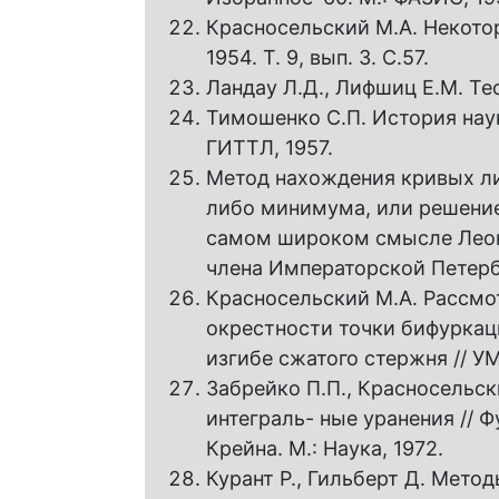
Красносельский М.А. Некотор
1954. Т. 9, вып. 3. С.57.
Ландау Л.Д., Лифшиц Е.М. Тео
Тимошенко С.П. История нау
ГИТТЛ, 1957.
Метод нахождения кривых л
либо минимума, или решение
самом широком смысле Леон
члена Императорской Петербу
Красносельский М.А. Рассмо
окрестности точки бифуркац
изгибе сжатого стержня // УМН.
Забрейко П.П., Красносельск
интеграль- ные уранения // Ф
Крейна. М.: Наука, 1972.
Курант Р., Гильберт Д. Метод