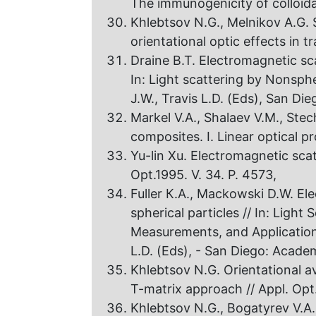
The immunogenicity оf colloidal 
Khlebtsov N.G., Melnikov A.G. S
orientational optic effects in tr
Draine B.T. Electromagnetic sc
In: Light scattering by Nonsphe
J.W., Travis L.D. (Eds), San Di
Markel V.A., Shalaev V.M., Stec
composites. I. Linear optical pr
Yu-lin Xu. Electromagnetic scat
Opt.1995. V. 34. P. 4573,
Fuller К.А., Mackowski D.W. E
spherical particles // In: Light
Measurements, and Application
L.D. (Eds), - San Diego: Academ
Khlebtsov N.G. Orientational av
T-matrix approach // Appl. Opt.
Khlebtsov N.G., Bogatyrev V.A.