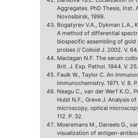
Aggregates. PhD Thesis, Inst.
Novosibirsk, 1999.
Bogatyrev V.A., Dykman L.A., K
A method оf differential spectr
biospecific assembling оf gold 
probes // Colloid J. 2002. V. 64
Maclagan N.F. The serum colloid
Brit. J. Exp. Pathol. 1944. V. 25.
Faulk W., Taylor С. An immunoc
Immunochemistry. 1971. V. 8. P.
Neagu C., van der Werf К.О., P
Hulst N.F., Greve J. Analysis о
microscopy, optical microscopy,
112. P. 32.
Moeremans M., Daneels G., van 
visualization of antigen-antib