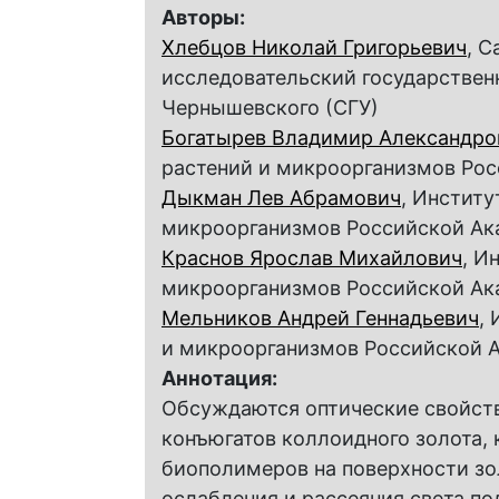
Авторы:
Хлебцов Николай Григорьевич
, 
исследовательский государствен
Чернышевского (СГУ)
Богатырев Владимир Александро
растений и микроорганизмов Ро
Дыкман Лев Абрамович
, Институ
микроорганизмов Российской Ак
Краснов Ярослав Михайлович
, И
микроорганизмов Российской Ак
Мельников Андрей Геннадьевич
,
и микроорганизмов Российской 
Аннотация:
Обсуждаются оптические свойств
конъюгатов коллоидного золота,
биополимеров на поверхности зо
ослабления и рассеяния света п