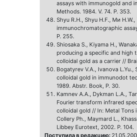
assays with immunogold and im
Methods. 1984. V. 74. Р. 353.
Shyu R.H., Shyu H.F., Ми H.W.,
immunochromatographic assay fo
P. 255.
Shiosaka S., Kiyama H., Wana
producing a specific and high 
colloidal gold as a carrier // B
Bogatyrev V.A., Ivanova L.Yu.,
colloidal gold in immunodot te
1989. Abstr. Book, P. 30.
Kamnev A.A., Dykman L.A., Tara
Fourier transform infrared spe
colloidal gold // In: Metal Tons
Collery Ph., Maymard L., Khassa
Libbey Eurotext, 2002. P. 104.
Поступила в редакцию:
21.05.20