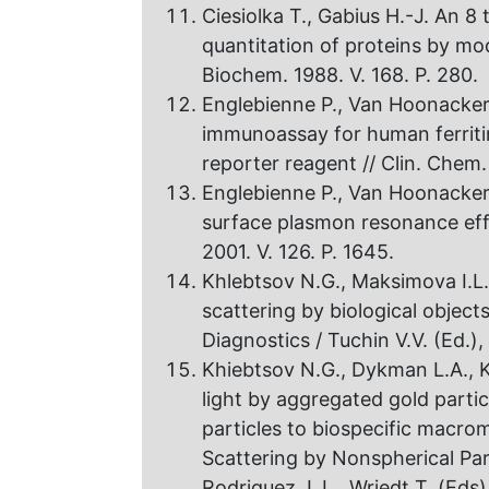
Ciesiolka T., Gabius H.-J. An 8 
quantitation оf proteins by modi
Biochem. 1988. V. 168. Р. 280.
Englebienne Р., Van Hoonacker
immunoassay for human ferritin
reporter reagent // Clin. Chem.
Englebienne P., Van Hoonacker
surface plasmon resonance effec
2001. V. 126. Р. 1645.
Khlebtsov N.G., Maksimova I.L.,
scattering by biological object
Diagnostics / Tuchin V.V. (Ed.)
Khiebtsov N.G., Dykman L.A., K
light by aggregated gold parti
particles to biospecific macrom
Scattering by Nonspherical Part
Rodriguez J. L., Wriedt T. (Eds)