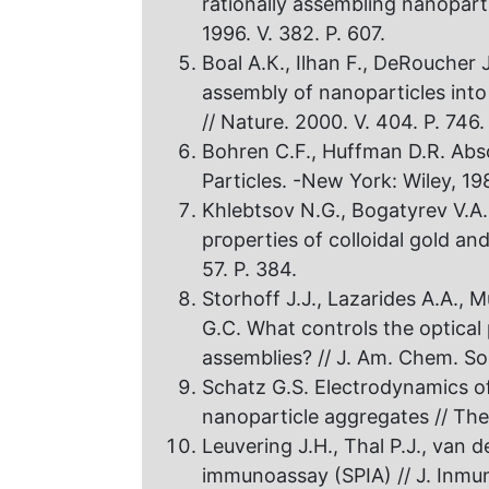
rationally assembling nanopart
1996. V. 382. P. 607.
Boal А.К., Ilhan F., DeRoucher J
assembly оf nanoparticles int
// Nature. 2000. V. 404. P. 746.
Bohren C.F., Huffman D.R. Abso
Particles. -New York: Wiley, 19
Khlebtsov N.G., Bogatyrev V.A.
ргоperties оf colloidal gold and
57. P. 384.
Storhoff J.J., Lazarides A.A., M
G.C. What controls the optical
assemblies? // J. Am. Chem. So
Schatz G.S. Electrodynamics o
nanoparticle aggregates // The
Leuvering J.H., Thal P.J., van d
immunoassay (SPIA) // J. Inmuno