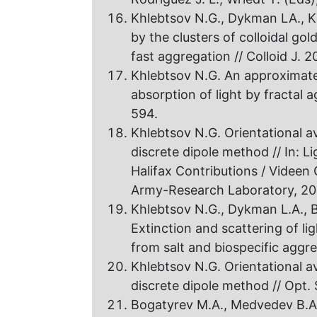
Khlebtsov N.G., Dykman LA., K
by the clusters оf colloidal go
fast aggregation // Colloid J. 2
Khlebtsov N.G. An approximate
absorption of light by fractal 
594.
Khlebtsov N.G. Orientational av
discrete dipole method // In: L
Halifax Contributions / Videen 
Army-Research Laboratory, 200
Khlebtsov N.G., Dykman L.A., 
Extinction and scattering of lig
from salt and biospecific aggreg
Khlebtsov N.G. Orientational av
discrete dipole method // Opt. 
Bogatyrev М.А., Medvedev В.А.