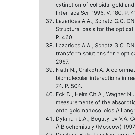
extinction оf colloidal gold and 
Interface Sci. 1996. V. 180. P. 4
Lazarides A.A., Schatz G.C. DN
Structural basis for the optical
P. 460.
Lazarides A.A., Schatz G.C. DN
transform solutions for е optic
2967.
Nath N., Chilkoti А. A colorime
biomolecular interactions in re
74. P. 504.
Eck D., Helm Ch.A., Wagner N.
measurements of the absorptio
onto gold nanocolloids // Langmu
Dykman L.А., Bogatyrev V.A. Col
// Biochemistry (Moscow) 1997.
Danilova Yu.Е. Localization оf O