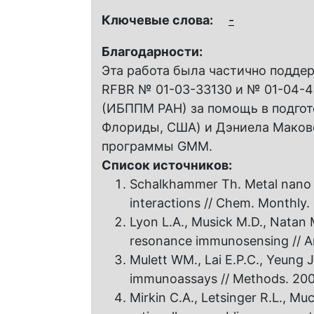
Ключевые слова:
-
Благодарности:
Эта работа была частично подде
RFBR № 01-03-33130 и № 01-04-4
(ИБППМ РАН) за помощь в подгото
Флориды, США) и Дэниела Маковс
программы GMM.
Список источников:
Schalkhammer Th. Metal nano cl
interactions // Chem. Monthly. 
Lyon L.А., Musick M.D., Natan
resonance immunosensing // Ana
Mulett WM., Lai E.P.C., Yeung
immunoassays // Methods. 2000.
Mirkin C.A., Letsinger R.L., M