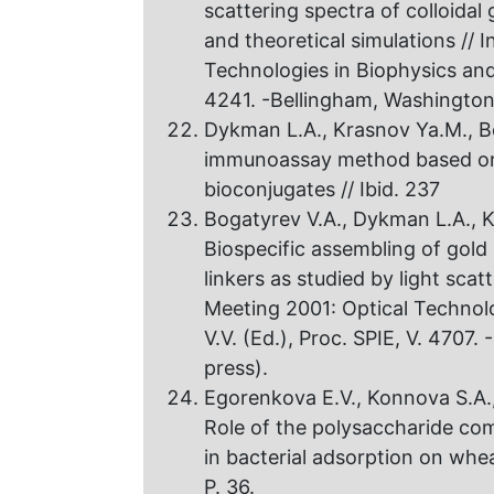
scattering spectra оf colloida
and theoretical simulations // 
Technologies in Biophysics and M
4241. -Bellingham, Washington:
Dykman L.A., Krasnov Ya.M., Bo
immunoassay method based on e
bioconjugates // Ibid. 237
Bogatyrev V.A., Dykman L.A., K
Biospecific assembling of gold 
linkers аs studied by light scat
Meeting 2001: Optical Technolo
V.V. (Ed.), Proc. SPIE, V. 4707
press).
Egorenkova E.V., Konnova S.A.,
Role of the polysaccharide com
in bacterial adsorption оn whea
P. 36.