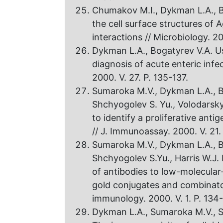
Chumakov M.I., Dykman L.A., Bo
the cell surface structures оf 
interactions // Microbiology. 20
Dykman L.A., Bogatyrev V.A. U
diagnosis оf acute enteric inf
2000. V. 27. P. 135-137.
Sumaroka M.V., Dykman L.A., Bo
Shchyogolev S. Yu., Volodarsk
to identify а proliferative anti
// J. Immunoassay. 2000. V. 21.
Sumaroka M.V., Dykman L.A., Bo
Shchyogolev S.Yu., Harris W.J.
оf antibodies to low-molecula
gold conjugates and combinatori
immunology. 2000. V. 1. P. 134
Dykman L.A., Sumaroka M.V., St