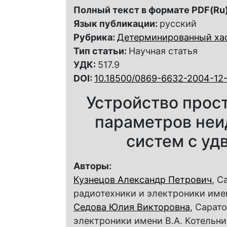
Полный текст в формате PDF(Ru)
Язык публикации:
русский
Рубрика:
Детерминированный ха
Тип статьи:
Научная статья
УДК:
517.9
DOI:
10.18500/0869-6632-2004-12
Устройство прос
параметров неи
систем с уд
Авторы:
Кузнецов Александр Петрович
, С
радиотехники и электроники име
Седова Юлия Викторовна
, Сарат
электроники имени В.А. Котельн