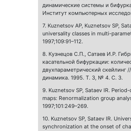
динамические системы и бифурк
Институт компьютерных исследов
7.
Kuznetsov AP, Kuznetsov SP, Sat
universality classes in multi-parame
1997;109:91–112.
8. Кузнецов С.П., Сатаев И.Р. Ги
касательной бифуркации: количе
двухпараметрический скейлинг //
динамика. 1995. Т. 3, № 4. С. 3.
9. Kuznetsov SP, Sataev IR. Period-
maps: Renormalization group analysi
1997;101:249–269.
10. Kuznetsov SP, Sataev IR. Univer
synchronization аt the onset оf chaos