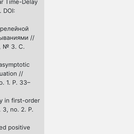
ar Time-Delay
. DOI:
 релейной
ываниями //
 № 3. С.
 asymptotic
uation //
. 1. P. 33–
 in first-order
 3, no. 2. P.
yed positive