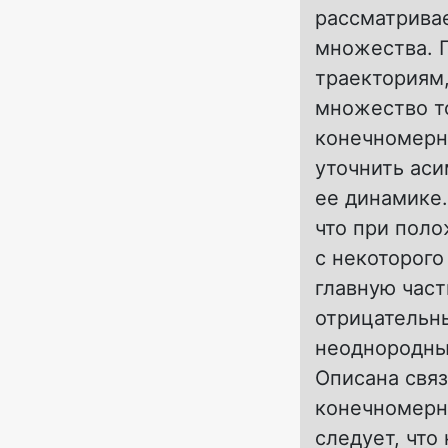
рассматрива
множества. 
траекториям
множество то
конечномерн
уточнить ас
ее динамике.
что при поло
с некоторого
главную част
отрицательн
неоднородны
Описана свя
конечномерн
следует, чт