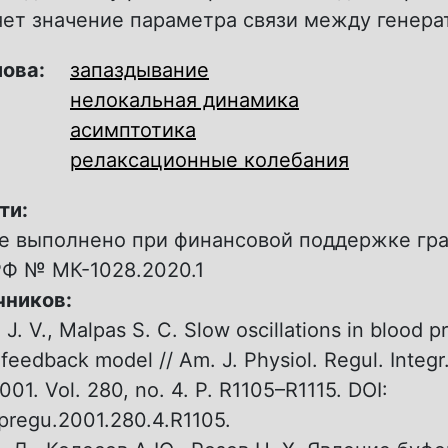
яет значение параметра связи между генера
лова:
запаздывание
нелокальная динамика
асимптотика
релаксационные колебания
ти:
е выполнено при финансовой поддержке гра
РФ № МК-1028.2020.1
чников:
J. V., Malpas S. C. Slow oscillations in blood p
 feedback model // Am. J. Physiol. Regul. Integ
001. Vol. 280, no. 4. P. R1105–R1115. DOI:
jpregu.2001.280.4.R1105.