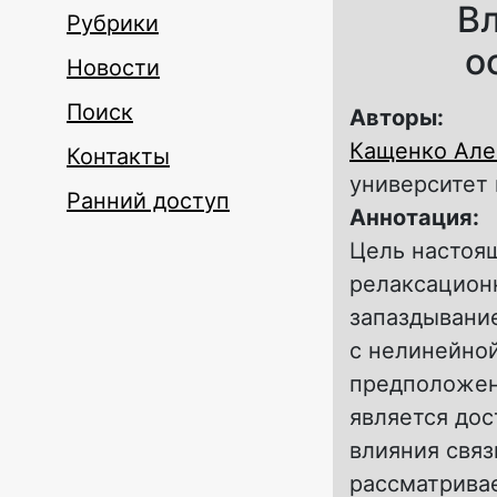
Вл
Рубрики
о
Новости
Поиск
Авторы:
Кащенко Але
Контакты
университет 
Ранний доступ
Аннотация:
Цель настоящ
релаксацион
запаздывани
с нелинейно
предположен
является дос
влияния свя
рассматрива