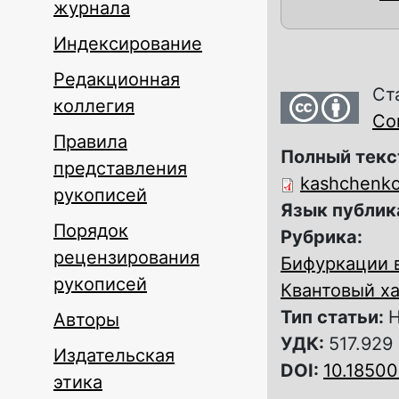
журнала
Индексирование
Редакционная
Ст
коллегия
Com
Правила
Полный текс
представления
kashchenko
рукописей
Язык публик
Порядок
Рубрика:
рецензирования
Бифуркации 
рукописей
Квантовый ха
Тип статьи:
Н
Авторы
УДК:
517.929
Издательская
DOI:
10.1850
этика