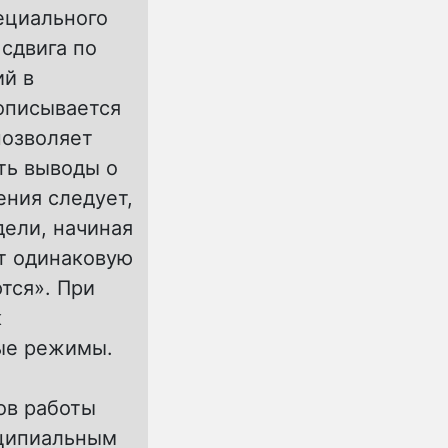
ециального
сдвига по
й в
 описывается
позволяет
ть выводы о
ения следует,
дели, начиная
ют одинаковую
тся». При
к
ые режимы.
ов работы
нципиальным