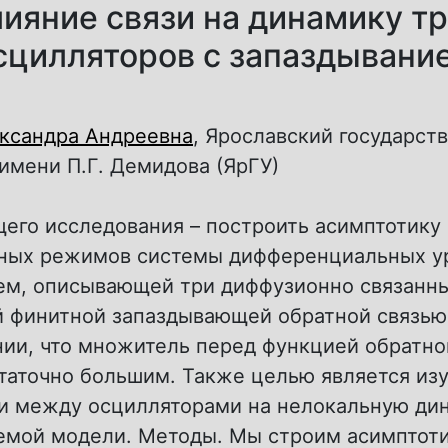
ияние связи на динамику т
сцилляторов с запаздывани
ксандра Андреевна
, Ярославский государст
имени П.Г. Демидова (ЯрГУ)
его исследования – построить асимптотику
ных режимов системы дифференциальных у
ем, описывающей три диффузионно связанны
й финитной запаздывающей обратной связью
ии, что множитель перед функцией обратно
таточно большим. Также целью является из
зи между осцилляторами на нелокальную ди
емой модели. Методы. Мы строим асимптот