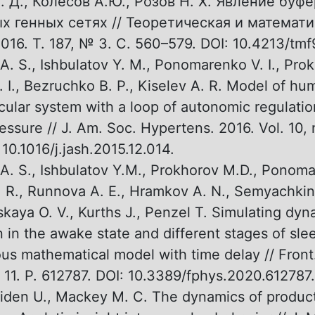
. Д., Колесов А.Ю., Розов Н. Х. Явление буф
х генных сетях // Теоретическая и математ
016. Т. 187, № 3. С. 560–579. DOI: 10.4213/tm
A. S., Ishbulatov Y. M., Ponomarenko V. I., Pro
. I., Bezruchko B. P., Kiselev A. R. Model of hu
cular system with a loop of autonomic regulati
ressure // J. Am. Soc. Hypertens. 2016. Vol. 10, 
10.1016/j.jash.2015.12.014.
A. S., Ishbulatov Y.M., Prokhorov M.D., Ponomar
. R., Runnova A. E., Hramkov A. N., Semyachki
kaya O. V., Kurths J., Penzel T. Simulating dyn
on in the awake state and different stages of sl
s mathematical model with time delay // Front.
. 11. P. 612787. DOI: 10.3389/fphys.2020.612787.
iden U., Mackey M. C. The dynamics of produc