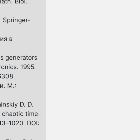
ath. Biol.
: Springer-
ия в
os generators
ronics. 1995.
6308.
. М.:
inskiy D. D.
 chaotic time-
013–1020. DOI: