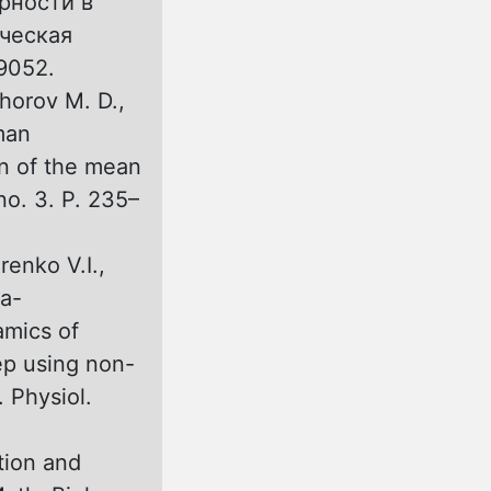
ерности в
ическая
f9052.
khorov M. D.,
man
on of the mean
no. 3. P. 235–
enko V.I.,
na-
amics of
eep using non-
 Physiol.
tion and