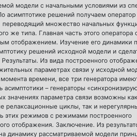
емой модели с начальными условиями из сп
По асимптотике решений получаем оператор 
, переводящий множество начальных функци
го же типа. Главная часть этого оператора
ым отображением. Изучение его динамики 
имптотику решений исходной модели и сдела
 Результаты. Из вида построенного отображ
жительных параметрах связи у исходной мо
 момента времени, все три генератора име
ь асимптотики – генераторы «синхронизирую
ых значениях параметра связи возможны ка
е релаксационные циклы, так и нерегулярн
зь этих режимов с режимами построенного
ого отображения. Заключение. Из результат
о на динамику рассматриваемой модели при