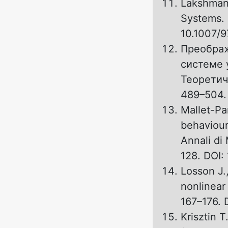
Lakshmana
Systems. 
10.1007/
Преображ
системе 
Теоретич
489–504. 
Mallet-Pa
behaviour 
Annali di
128. DOI:
Losson J.,
nonlinear 
167–176. 
Krisztin T