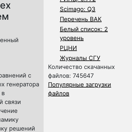
рех
Scimago: Q3
ем
Перечень ВАК
Белый список: 2
уровень
венный
РЦНИ
Журналы СГУ
Количество скачанных
равнений с
файлов: 745647
х генератора
Популярные загрузки
 в
файлов
й связи
учение
намику
ику решений