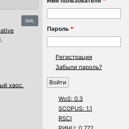
Имя пользователя
*
XML
Пароль
*
ative
)
.
Регистрация
Забыли пароль?
ый хаос.
WoS: 0.3
SCOPUS: 1.1
RSCI
РИНЦ: 0.772