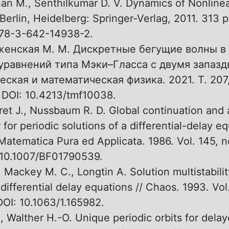
n M., Senthilkumar D. V. Dynamics of Nonline
Berlin, Heidelberg: Springer-Verlag, 2011. 313 p
978-3-642-14938-2.
енская М. М. Дискретные бегущие волны в
уравнений типа Мэки–Гласса с двумя запазд
еская и математическая физика. 2021. T. 207,
DOI: 10.4213/tmf10038.
ret J., Nussbaum R. D. Global continuation and
for periodic solutions of a differential-delay eq
 Matematica Pura ed Applicata. 1986. Vol. 145, no
 10.1007/BF01790539.
 Mackey M. C., Longtin A. Solution multistability
differential delay equations // Chaos. 1993. Vol.
DOI: 10.1063/1.165982.
., Walther H.-O. Unique periodic orbits for dela