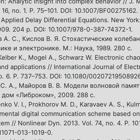
n: Analytic insight into complex behavior // J. M
. 16, no. 1. P. 75–101. DOI: 10.1007/BF00275162.
 Applied Delay Differential Equations. New York
009. 204 p. DOI: 10.1007/978-0-387-74372-1.
 А. С., Кислов В. Я. Стохастические колебан
ике и электронике. М.: Наука, 1989. 280 с.
, Kelber K., Mogel A., Schwarz W. Electronic cha
nd applications // International Journal of Elect
no. 6. P. 737–753. DOI: 10.1080/0020721950892
С. А., Майоров В. В. Модели волновой памяти
дом «Либроком», 2009. 288 c.
ko V. I., Prokhorov M. D., Karavaev A. S., Kulm
mental digital communication scheme based on
tem // Nonlinear Dyn. 2013. Vol. 74, no. 4. P. 1
11071-013-1019-0.