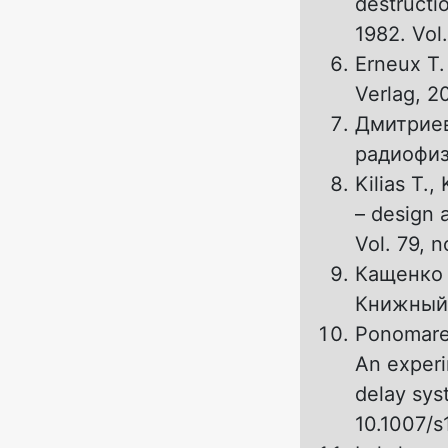
destructio
1982. Vol
Erneux T.
Verlag, 2
Дмитриев
радиофиз
Kilias T.
– design a
Vol. 79, 
Кащенко 
Книжный 
Ponomaren
An experi
delay sys
10.1007/s