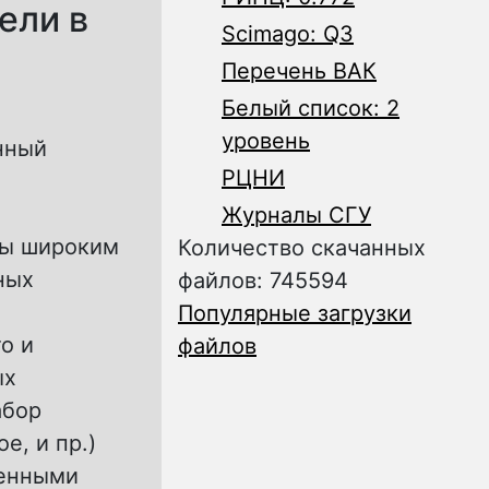
ели в
Scimago: Q3
Перечень ВАК
Белый список: 2
уровень
нный
РЦНИ
Журналы СГУ
ны широким
Количество скачанных
ных
файлов: 745594
Популярные загрузки
о и
файлов
ых
абор
е, и пр.)
ленными