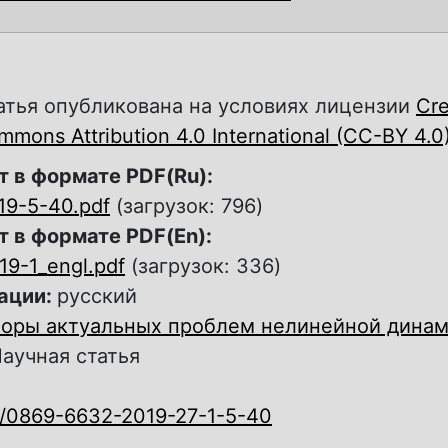
атья опубликована на условиях лицензии
Cre
mons Attribution 4.0 International (CC-BY 4.0
т в формате PDF(Ru):
19-5-40.pdf
(загрузок: 796)
т в формате PDF(En):
19-1_engl.pdf
(загрузок: 336)
ации:
русский
оры актуальных проблем нелинейной дина
аучная статья
0/0869-6632-2019-27-1-5-40