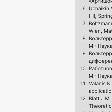
«Артишок
Uchaikin V
I–II, Spri
Boltzmann
Wien, Mat
Вольтерр
М.: Наука
Вольтерр
дифферен
Работнов
М.: Наука
Valanis K.
applicatio
Blatt J.M
Theoretic