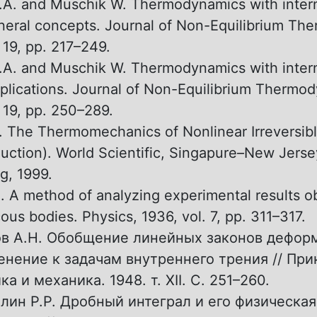
A. and Muschik W. Thermodynamics with interna
eneral concepts. Journal of Non-Equilibrium Th
 19, pp. 217–249.
A. and Muschik W. Thermodynamics with interna
Applications. Journal of Non-Equilibrium Thermo
. 19, pp. 250–289.
 The Thermomechanics of Nonlinear Irreversib
duction). World Scientific, Singapure–New Jer
g, 1999.
 A method of analyzing experimental results o
ous bodies. Physics, 1936, vol. 7, pp. 311–317.
в А.Н. Обобщение линейных законов дефор
енение к задачам внутреннего трения // При
а и механика. 1948. т. XII. C. 251–260.
лин Р.Р. Дробный интеграл и его физическая