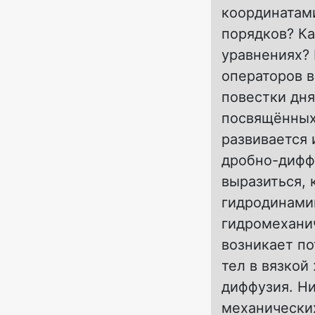
координатами
порядков? К
уравнениях?
операторов в
повестки дня
посвящённых 
развивается 
дробно-дифф
выразиться, 
гидродинами
гидромехани
возникает по
тел в вязкой
диффузия. Ни
механических