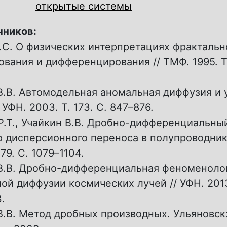
открытые системы
чников:
.С. О физических интерпретациях фрактальн
ования и дифференцирования // ТМФ. 1995. Т.
В.В. Автомодельная аномальная диффузия и
 УФН. 2003. T. 173. C. 847–876.
Р.Т., Учайкин В.В. Дробно-дифференциальны
 дисперсионного переноса в полупроводника
179. C. 1079–1104.
В.В. Дробно-дифференциальная феноменоло
ой диффузии космических лучей // УФН. 2013.
.
В.В. Метод дробных производных. Ульяновск