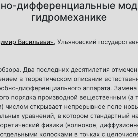
но-дифференциальные мод
гидромеханике
димир Васильевич
, Ульяновский государстве
 обзора. Два последних десятилетия отмече
ением в теоретическом описании естествен
робно-дифференциального аппарата. Замена
ого порядка производной вещественным (а т
) числом открывает непрерывное поле нов
льных уравнений, в котором стандартный н
оретический физики (волновое, диффузионно
 отдельными колосками в точках с целочис