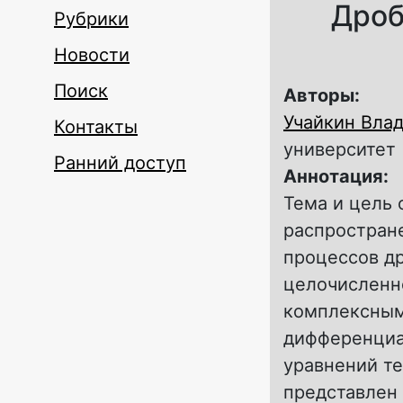
Дроб
Рубрики
Новости
Поиск
Авторы:
Учайкин Вла
Контакты
университет
Ранний доступ
Аннотация:
Тема и цель
распростран
процессов д
целочисленн
комплексным
дифференциа
уравнений те
представлен