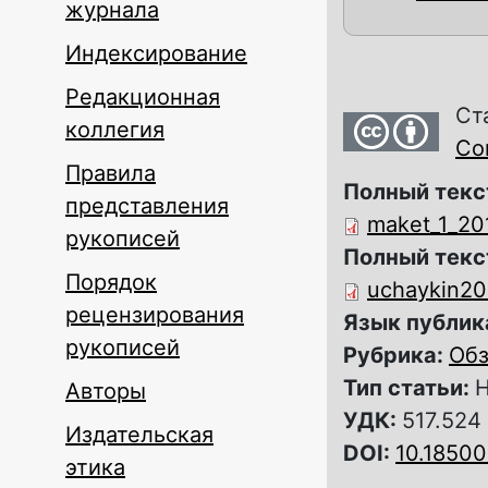
журнала
Индексирование
Редакционная
Ст
коллегия
Com
Правила
Полный текс
представления
maket_1_20
рукописей
Полный текс
Порядок
uchaykin20
рецензирования
Язык публик
рукописей
Рубрика:
Обз
Тип статьи:
Н
Авторы
УДК:
517.524
Издательская
DOI:
10.1850
этика