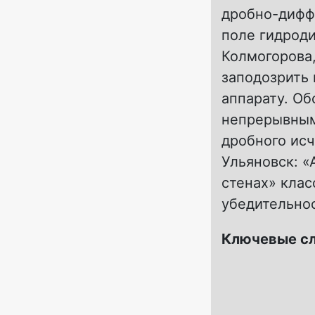
дробно-дифф
поле гидроди
Колмогорова,
заподозрить
аппарату. Об
непрерывным
дробного исч
Ульяновск: «
стенах» клас
убедительно
Ключевые с