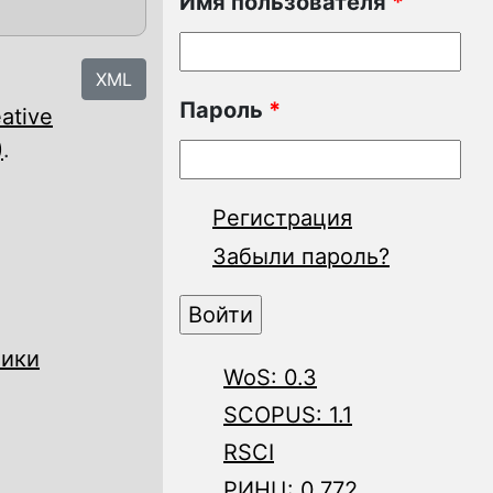
Имя пользователя
*
XML
Пароль
*
ative
)
.
Регистрация
Забыли пароль?
мики
WoS: 0.3
SCOPUS: 1.1
RSCI
РИНЦ: 0.772