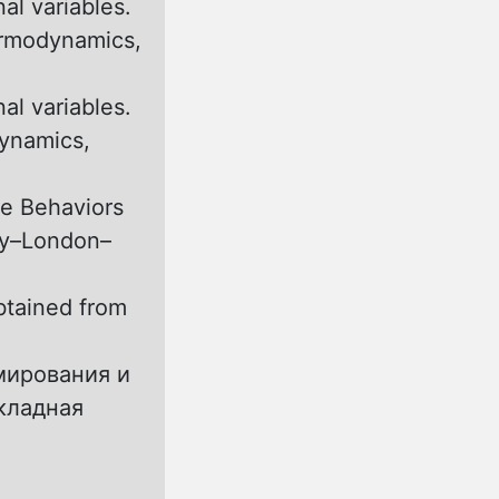
l variables.
ermodynamics,
l variables.
dynamics,
le Behaviors
sey–London–
btained from
мирования и
кладная