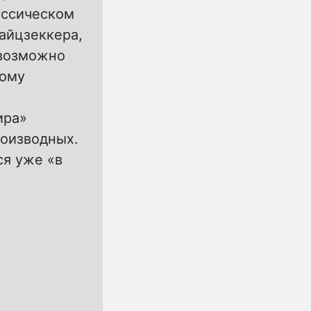
ассическом
айцзеккера,
евозможно
кому
ира»
роизводных.
ся уже «в