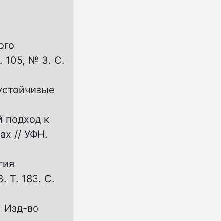
ого
 105, № 3. С.
 устойчивые
й подход к
х // УФН.
гия
 T. 183. C.
: Изд-во