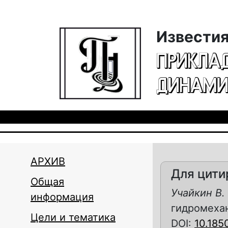
Перейти к основному содержанию
Известия
ПРИКЛА
ДИНАМИ
АРХИВ
Для цити
Общая
Учайкин В. 
информация
гидромехани
Цели и тематика
DOI:
10.185