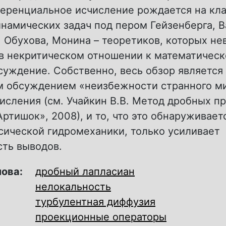
еренциальное исчисление рождается на кл
намических задач под пером Гейзенберга, В
 Обухова, Монина – теоретиков, которых н
 в некритическом отношении к математичес
суждение. Собственно, весь обзор является
 обсуждением «неизбежности странного м
исления (см. Учайкин В.В. Метод дробных п
Артишок», 2008), и то, что это обнаруживает
сической гидромеханики, только усиливает
сть выводов.
лова:
дробный лапласиан
нелокальность
турбулентная диффузия
проекционные операторы