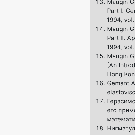
Maugin G.
Part I. G
1994, vol.
Maugin G.
Part II. 
1994, vol
Maugin G.
(An Intro
Hong Kon
Gemant A.
elastovisc
Герасимо
его прим
математик
Нигматул