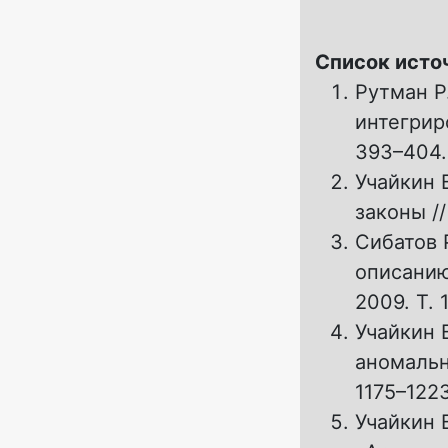
Список исто
Рутман Р
интегрир
393–404.
Учайкин 
законы //
Сибатов 
описанию
2009. T. 
Учайкин 
аномальн
1175–1223
Учайкин 