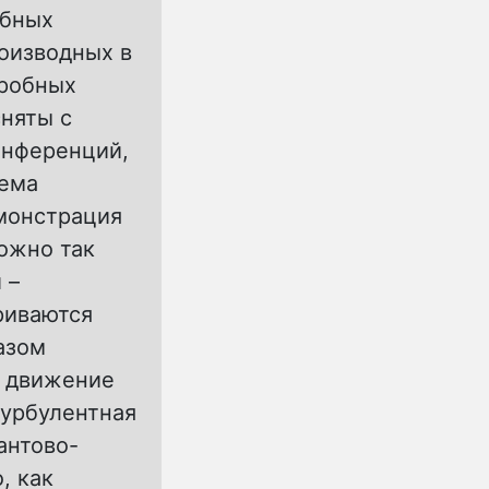
обных
оизводных в
дробных
сняты с
онференций,
тема
емонстрация
ожно так
 –
риваются
азом
: движение
турбулентная
антово-
, как