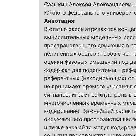
Сазыкин Алексей Александрович
Южного федерального университ
Аннотация:
В статье рассматриваются конце
вычислительных модельных иссл
пространственного движения в 
нелинейных осцилляторов с чет
оценки фазовых смещений под де
содержат две подсистемы – реф
референтных (некодирующих) осц
не принимает прямого участия в
сигналов, играет важную роль в
многочисленных временных масшт
кодирование. Важнейшей характ
окружающего пространства являе
и те же ансамбли могут кодирова
события пространственного окр