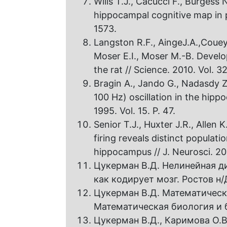
Wills T.J., Cacucci F., Burgess
hippocampal cognitive map in pr
1573.
Langston R.F., AingeJ.A.,Couey 
Moser E.I., Moser M.-B. Develo
the rat // Science. 2010. Vol. 32
Bragin A., Jando G., Nadasdy Z
100 Hz) oscillation in the hipp
1995. Vol. 15. P. 47.
Senior T.J., Huxter J.R., Allen K
firing reveals distinct populati
hippocampus // J. Neurosci. 200
Цукерман В.Д. Нелинейная д
как кодирует мозг. Ростов н/Д
Цукерман В.Д. Математическа
Математическая биология и би
Цукерман В.Д., Каримова О.В