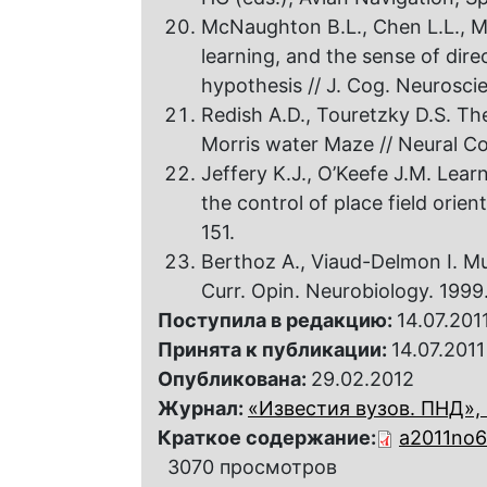
McNaughton B.L., Chen L.L., M
learning, and the sense of dir
hypothesis // J. Cog. Neuroscien
Redish A.D., Touretzky D.S. Th
Morris water Maze // Neural Com
Jeffery K.J., O’Keefe J.M. Learn
the control of place field orien
151.
Berthoz A., Viaud-Delmon I. Mul
Curr. Opin. Neurobiology. 1999.
Поступила в редакцию:
14.07.201
Принята к публикации:
14.07.2011
Опубликована:
29.02.2012
Журнал:
«Известия вузов. ПНД», 2
Краткое содержание:
a2011no6
3070 просмотров