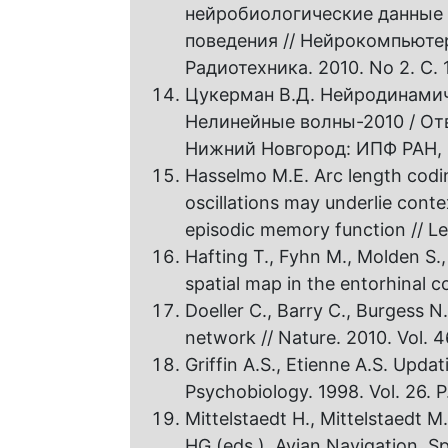
нейробиологические данные 
поведения // Нейрокомпьютер
Радиотехника. 2010. No 2. С. 1
Цукерман В.Д. Нейродинамич
Нелинейные волны-2010 / Отв
Нижний Новгород: ИПФ РАН, 2
Hasselmo M.E. Arc length codi
oscillations may underlie con
episodic memory function // Le
Hafting T., Fyhn M., Molden S.,
spatial map in the entorhinal co
Doeller C., Barry C., Burgess 
network // Nature. 2010. Vol. 4
Griffin A.S., Etienne A.S. Updat
Psychobiology. 1998. Vol. 26. P
Mittelstaedt H., Mittelstaedt M.
HG (eds.), Avian Navigation, Sp