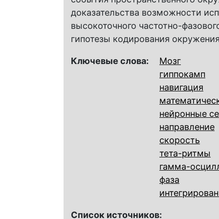
доказательства возможности исп
высокоточного частотно-фазовог
гипотезы кодирования окружения
Ключевые слова:
Мозг
гиппокамп
навигация
математичес
нейронные с
направление
скорость
тета-ритмы
гамма-осцил
фаза
интегрирован
Список источников: