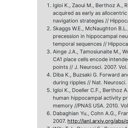
Igloi K., Zaoui M., Berthoz A., 
acquired as early as allocentric
navigation strategies // Hippoc
Skaggs W.E., McNaughton B.L.,
precession in hippocampal neu
temporal sequences // Hippocam
Ainge J.A., Tamosiunaite M., 
CA1 place cells encode intende
points // J. Neurosci. 2007. Vol.
Diba K., Buzsaki G. Forward a
during ripples // Nat. Neurosci. 
Igloi K., Doeller C.F., Berthoz 
human hippocampal activity pr
memory //PNAS USA. 2010. Vol.
Dabaghian Yu., Cohn A.G., Fra
2007.
http://lanl.arxiv.org/ab