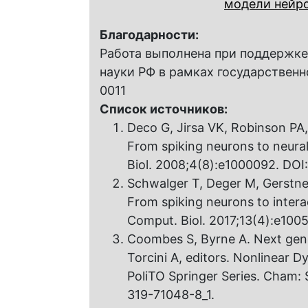
модели нейр
Благодарности:
Работа выполнена при поддержк
науки РФ в рамках государственн
0011
Список источников:
Deco G, Jirsa VK, Robinson PA,
From spiking neurons to neural
Biol. 2008;4(8):e1000092. DOI:
Schwalger T, Deger M, Gerstne
From spiking neurons to interac
Comput. Biol. 2017;13(4):e1005
Coombes S, Byrne A. Next gene
Torcini A, editors. Nonlinear 
PoliTO Springer Series. Cham: S
319-71048-8_1.