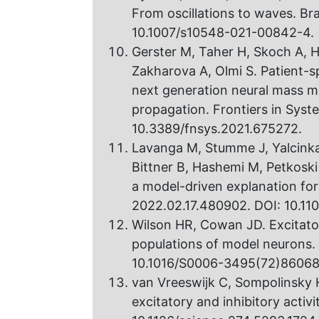
From oscillations to waves. Br
10.1007/s10548-021-00842-4.
Gerster M, Taher H, Skoch A, Hl
Zakharova A, Olmi S. Patient-s
next generation neural mass mod
propagation. Frontiers in Sys
10.3389/fnsys.2021.675272.
Lavanga M, Stumme J, Yalcinkay
Bittner B, Hashemi M, Petkoski 
a model-driven explanation for 
2022.02.17.480902. DOI: 10.11
Wilson HR, Cowan JD. Excitatory
populations of model neurons. 
10.1016/S0006-3495(72)86068
van Vreeswijk C, Sompolinsky 
excitatory and inhibitory acti