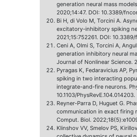
generation neural mass models
2020;14:47. DOI: 10.3389/fnc
Bi H, di Volo M, Torcini A. As
excitatory-inhibitory spiking 
2021;15:752261. DOI: 10.3389/
Ceni A, Olmi S, Torcini A, Angu
generation inhibitory neural m
Journal of Nonlinear Science. 
Pyragas K, Fedaravicius AP, P
spiking in two interacting popu
integrate-and-fire neurons. Ph
10.1103/PhysRevE.104.014203.
Reyner-Parra D, Huguet G. Phas
communication in exact firing 
Comput. Biol. 2022;18(5):e1009
Klinshov VV, Smelov PS, Kirillo
collective dynamics of neural n