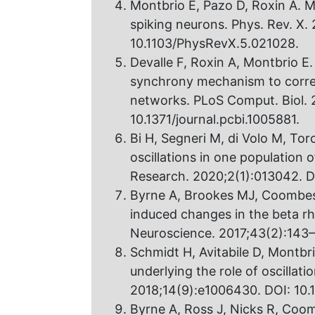
Montbrio E, Pazo D, Roxin A. M
spiking neurons. Phys. Rev. X.
10.1103/PhysRevX.5.021028.
Devalle F, Roxin A, Montbrio E.
synchrony mechanism to correctl
networks. PLoS Comput. Biol. 2
10.1371/journal.pcbi.1005881.
Bi H, Segneri M, di Volo M, To
oscillations in one population o
Research. 2020;2(1):013042. D
Byrne A, Brookes MJ, Coombes
induced changes in the beta r
Neuroscience. 2017;43(2):143–
Schmidt H, Avitabile D, Montb
underlying the role of oscillati
2018;14(9):e1006430. DOI: 10.1
Byrne A, Ross J, Nicks R, Coo