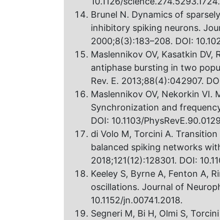
10.1126/science.274.5293.1724.
Brunel N. Dynamics of sparsel
inhibitory spiking neurons. Jo
2000;8(3):183–208. DOI: 10.1
Maslennikov OV, Kasatkin DV, 
antiphase bursting in two popu
Rev. E. 2013;88(4):042907. DO
Maslennikov OV, Nekorkin VI. 
Synchronization and frequency 
DOI: 10.1103/PhysRevE.90.0129
di Volo M, Torcini A. Transitio
balanced spiking networks with
2018;121(12):128301. DOI: 10.1
Keeley S, Byrne A, Fenton A, R
oscillations. Journal of Neuro
10.1152/jn.00741.2018.
Segneri M, Bi H, Olmi S, Torcin