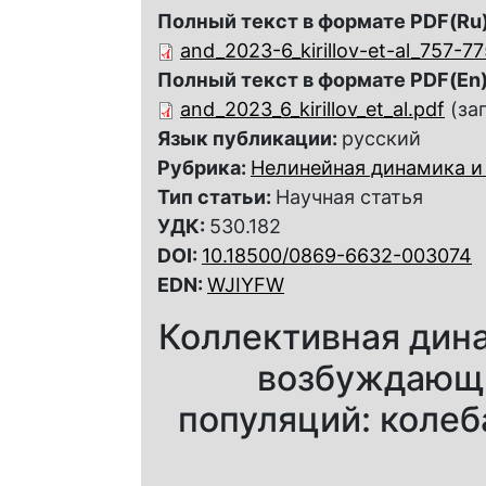
Полный текст в формате PDF(Ru)
and_2023-6_kirillov-et-al_757-77
Полный текст в формате PDF(En)
and_2023_6_kirillov_et_al.pdf
(за
Язык публикации:
русский
Рубрика:
Нелинейная динамика и
Тип статьи:
Научная статья
УДК:
530.182
DOI:
10.18500/0869-6632-003074
EDN:
WJIYFW
Коллективная дина
возбуждающ
популяций: колеб