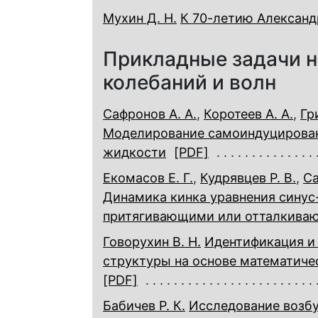
Мухин Д. Н.
К 70-летию Александ
Прикладные задачи н
колебаний и волн
Сафронов А. А.
,
Коротеев А. А.
,
Гр
Моделирование самоиндуцированн
жидкости
[PDF]
Екомасов Е. Г.
,
Кудрявцев Р. В.
,
Са
Динамика кинка уравнения синус
притягивающими или отталкива
Говорухин В. Н.
Идентификация и
структуры на основе математиче
[PDF]
Бабичев Р. К.
Исследование возб