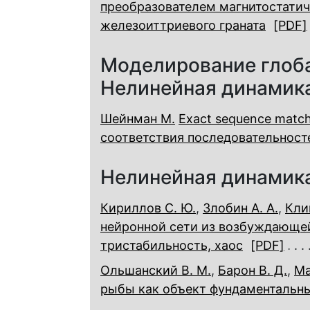
преобразователем магнитостатич
железоиттриевого граната
[PDF]
Моделирование глоб
Нелинейная динамика
Шейнман М.
Exact sequence match
соответствия последовательност
Нелинейная динамика
Кириллов С. Ю.
,
Злобин А. А.
,
Кли
нейронной сети из возбуждающей
тристабильность, хаос
[PDF]
Ольшанский В. М.
,
Барон В. Д.
,
Ма
рыбы как объект фундаментальн