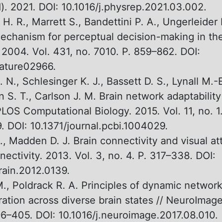
). 2021. DOI: 10.1016/j.physrep.2021.03.002.
. R., Marrett S., Bandettini P. A., Ungerleider 
echanism for perceptual decision-making in th
. 2004. Vol. 431, no. 7010. P. 859–862. DOI:
ature02966.
 N., Schlesinger K. J., Bassett D. S., Lynall M.-E
n S. T., Carlson J. M. Brain network adaptability
PLOS Computational Biology. 2015. Vol. 11, no. 1.
 DOI: 10.1371/journal.pcbi.1004029.
., Madden D. J. Brain connectivity and visual att
ectivity. 2013. Vol. 3, no. 4. P. 317–338. DOI:
rain.2012.0139.
M., Poldrack R. A. Principles of dynamic networ
ration across diverse brain states // NeuroImage
96–405. DOI: 10.1016/j.neuroimage.2017.08.010.