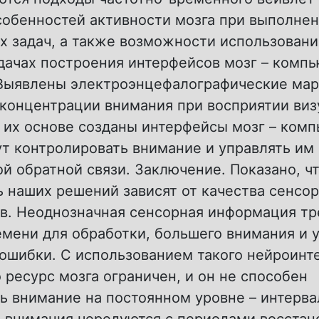
собенностей активности мозга при выполне
х задач, а также возможности использован
дачах построения интерфейсов мозг – компь
 Выявлены электроэнцефалографические ма
концентрации внимания при восприятии ви
 их основе созданы интерфейсы мозг – комп
ут контролировать внимание и управлять им
й обратной связи. Заключение. Показано, чт
 наших решений зависят от качества сенсо
тв. Неоднозначная сенсорная информация тр
мени для обработки, большего внимания и 
 ошибки. С использованием такого нейроинт
о ресурс мозга ограничен, и он не способен
ь внимание на постоянном уровне – интерв