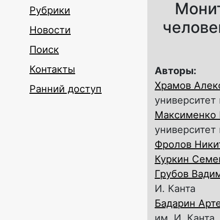
Монит
Рубрики
челове
Новости
Поиск
Контакты
Авторы:
Храмов Алек
Ранний доступ
университет 
Максименко 
университет 
Фролов Ники
Куркин Семе
Грубов Вади
И. Канта
Бадарин Арт
им. И. Канта