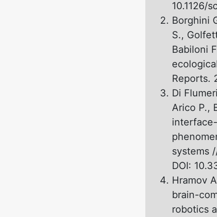
10.1126/s
Borghini G
S., Golfet
Babiloni 
ecological
Reports. 
Di Flumer
Arico P., 
interface
phenomeno
systems /
DOI: 10.
Hramov A.
brain-comp
robotics 