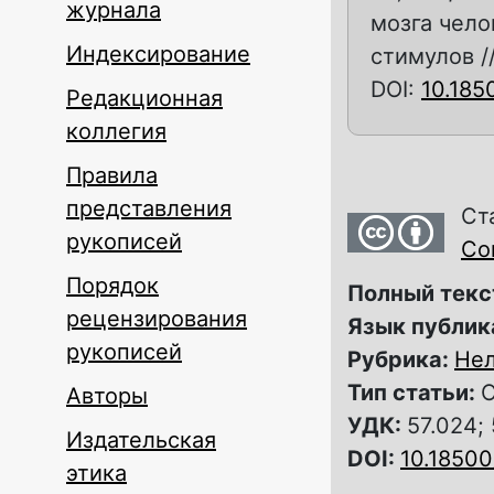
журнала
мозга чело
Индексирование
стимулов //
DOI:
10.18
Редакционная
коллегия
Правила
представления
Ст
рукописей
Com
Порядок
Полный текс
рецензирования
Язык публик
рукописей
Рубрика:
Нел
Тип статьи:
О
Авторы
УДК:
57.024;
Издательская
DOI:
10.1850
этика