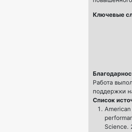
повышенного
Ключевые с
Благодарнос
Работа выпо
поддержки н
Список исто
American 
performan
Science. 