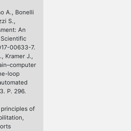
o A., Bonelli
zi S.,
sment: An
 Scientific
-017-00633-7.
., Kramer J.,
Brain–computer
he-loop
 automated
3. P. 296.
principles of
litation,
orts