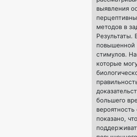
выявления о
перцептивны
методов в за
Результаты.
повышенной 
стимулов. На
которые мог
биологическо
правильность
доказательс
большего вре
вероятность
показано, чт
поддерживат