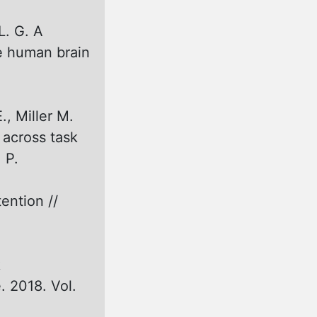
L. G. A
e human brain
., Miller M.
 across task
 P.
ention //
k
. 2018. Vol.