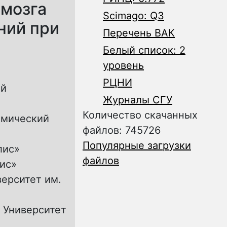
 мозга
Scimago: Q3
ний при
Перечень ВАК
Белый список: 2
уровень
РЦНИ
ий
Журналы СГУ
Количество скачанных
омический
файлов: 745726
Популярные загрузки
лис»
файлов
ис»
ерситет им.
 Университет