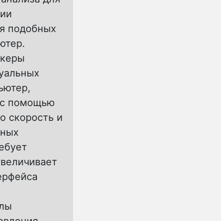
нии
ия подобных
ютер.
ркеры
зуальных
ьютер,
 с помощью
о скорость и
рных
ебует
увеличивает
ерфейса
алы