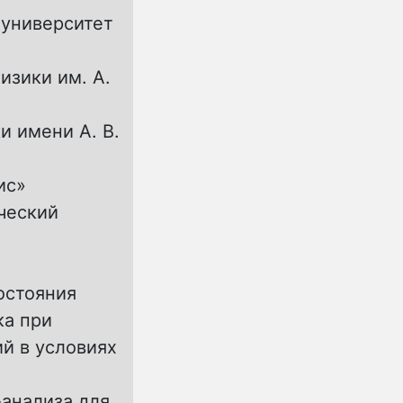
 университет
изики им. А.
и имени А. В.
ис»
ческий
остояния
ка при
й в условиях
анализа для