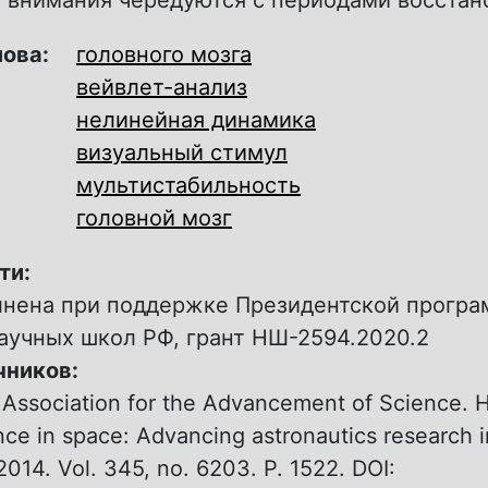
 внимания чередуются с периодами восстан
лова:
головного мозга
вейвлет-анализ
нелинейная динамика
визуальный стимул
мультистабильность
головной мозг
ти:
лнена при поддержке Президентской прогр
аучных школ РФ, грант НШ-2594.2020.2
чников:
Association for the Advancement of Science.
ce in space: Advancing astronautics research i
2014. Vol. 345, no. 6203. P. 1522. DOI: