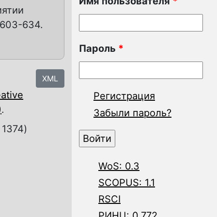
Имя пользователя
*
иятии
 603-634.
Пароль
*
XML
ative
Регистрация
)
.
Забыли пароль?
 1374)
WoS: 0.3
SCOPUS: 1.1
RSCI
РИНЦ: 0.772