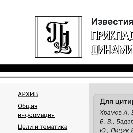
Перейти к основному содержанию
Известия
ПРИКЛА
ДИНАМИ
АРХИВ
Для цити
Общая
Храмов А. Е
информация
В. В., Бада
Цели и тематика
Ю., Пицик Е