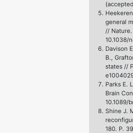
(accepted
Heekeren H
general m
// Nature
10.1038/n
Davison E.
B., Grafto
states // 
e1004029.
Parks E. L
Brain Conn
10.1089/b
Shine J. 
reconfigu
180. P. 3