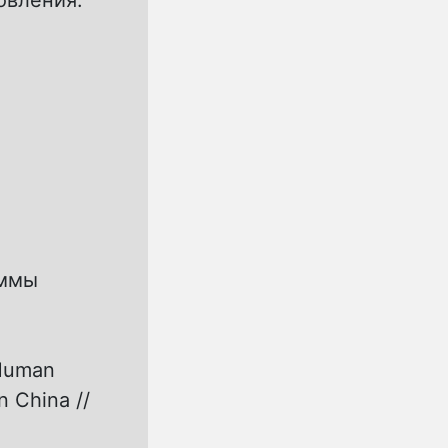
овления.
аммы
 Human
n China //