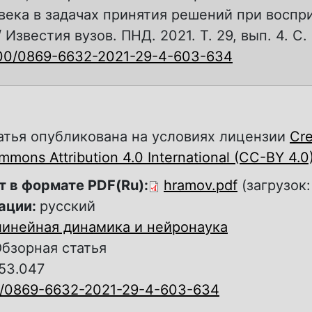
века в задачах принятия решений при воспр
 Известия вузов. ПНД. 2021. Т. 29, вып. 4. С.
500/0869-6632-2021-29-4-603-634
атья опубликована на условиях лицензии
Cre
mons Attribution 4.0 International (CC-BY 4.0
т в формате PDF(Ru):
hramov.pdf
(загрузок:
ации:
русский
инейная динамика и нейронаука
бзорная статья
 53.047
0/0869-6632-2021-29-4-603-634