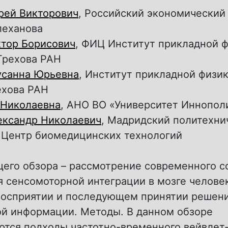
рей Викторович
, Российский экономический
леханова
ктор Борисович
, ФИЦ Институт прикладной ф
Грехова РАН
усанна Юрьевна
, Институт прикладной физик
ехова РАН
 Николаевна
, АНО ВО «Университет Иннопол
ександр Николаевич
, Мадридский политехни
, Центр биомедицинских технологий
щего обзора – рассмотрение современного с
 сенcомоторной интеграции в мозге челове
восприятии и последующем принятии решени
ой информации. Методы. В данном обзоре
ются подходы частотно-временного вейвлет-