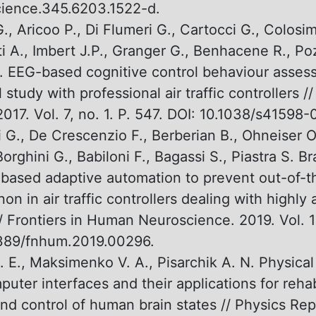
cience.345.6203.1522-d.
., Aricoo P., Di Flumeri G., Cartocci G., Colosim
ti A., Imbert J.P., Granger G., Benhacene R., Poz
F. EEG-based cognitive control behaviour asses
 study with professional air traffic controllers //
2017. Vol. 7, no. 1. P. 547. DOI: 10.1038/s41598
i G., De Crescenzio F., Berberian B., Ohneiser O
Borghini G., Babiloni F., Bagassi S., Piastra S. 
-based adaptive automation to prevent out-of-t
n in air traffic controllers dealing with highly
/ Frontiers in Human Neuroscience. 2019. Vol. 1
3389/fnhum.2019.00296.
 E., Maksimenko V. A., Pisarchik A. N. Physical 
uter interfaces and their applications for rehabi
and control of human brain states // Physics Rep