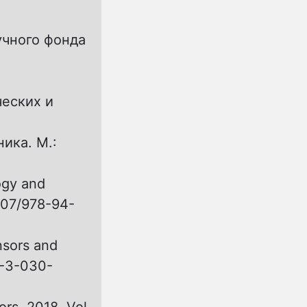
учного фонда
ческих и
ика. М.:
ogy and
1007/978-94-
nsors and
8-3-030-