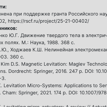
ти:
нена при поддержке гранта Российского на
, https://rscf.ru/project/25-21-00402/
чников:
ко Ю.Г. Движение твердого тела в электри
 полях. М.: Наука, 1988. 368 с.
.Ю., Ходжаев К.Ш. Нелинейная электромехан
03. 360 c.
 Kim D.S. Magnetic Levitation: Maglev Technol
ons. Dordrecht: Springer, 2016. 247 p. DOI: 10.
-3.
K. Levitation Micro-Systems: Applications to Se
. Cham: Springer, 2021. 174 p. DOI: 10.1007/97