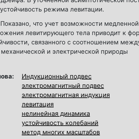
 дрейфа. В уточненной асимптотической пос
 устойчивость режима левитации.
 Показано, что учет возможности медленно
ложения левитирующего тела приводит к фо
ойчивости, связанного с соотношением межд
 механической и электрической природы
лова:
Индукционный подвес
электромагнитный подвес
электромагнитная индукция
левитация
нелинейная динамика
устойчивость колебаний
метод многих масштабов