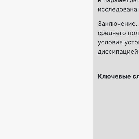
и параметры
исследована
Заключение.
среднего по
условия уст
диссипацией
Ключевые с