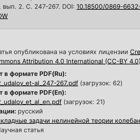
, вып. 2. С. 247-267. DOI:
10.18500/0869-663
DW
атья опубликована на условиях лицензии
Cre
mons Attribution 4.0 International (CC-BY 4.0
т в формате PDF(Ru):
_udalov_et-al_247-267.pdf
(загрузок: 62)
т в формате PDF(En):
_udalov_et_al_en.pdf
(загрузок: 21)
ации:
русский
кладные задачи нелинейной теории колебан
аучная статья