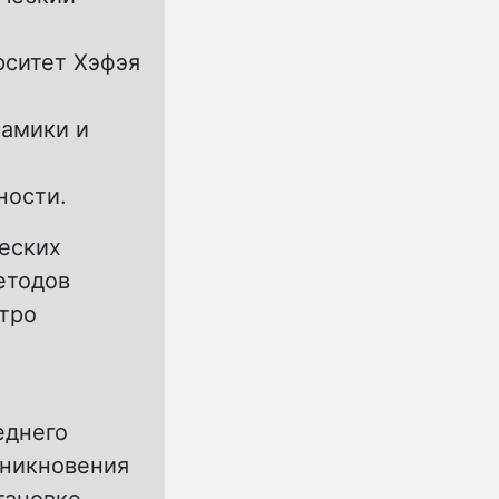
рситет Хэфэя
намики и
ности.
еских
етодов
тро
еднего
зникновения