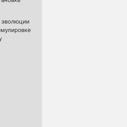
тановке
й эволюции
рмулировке
у