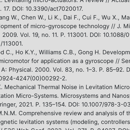
. Levitating micro-actuators: A review // Actuat
P. 17. DOI: 10.3390/act7020017.
ang W., Chen W., Li K., Dai F., Cui F., Wu X., Ma
opment of micro-gyroscope technology // J. M
 2009. Vol. 19, no. 11. P. 113001. DOI: 10.1088/
1/113001.
 C., Ho K.Y., Williams C.B., Gong H. Developm
 micromotor for application as a gyroscope // S
 A: Physical. 2000. Vol. 83, no. 1–3. P. 85–92. D
S0924-4247(00)00292-2.
K. Mechanical Thermal Noise in Levitation Mic
vitation Micro-Systems. Microsystems and Nano
inger, 2021. P. 135–154. DOI: 10.1007/978-3-
.N.M. Comprehensive review and analysis of t
gnetic levitation systems (modeling, controllers