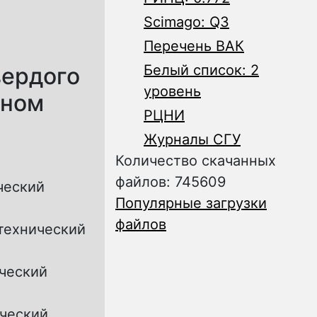
Scimago: Q3
Перечень ВАК
Белый список: 2
вердого
уровень
нном
РЦНИ
Журналы СГУ
Количество скачанных
файлов: 745609
ческий
Популярные загрузки
файлов
технический
ический
ический