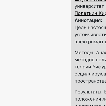
университет 
Полеткин Ки
Аннотация:
Цель настоя
устойчивости
электромагни
Методы. Ана
методов нел
теории бифу
осциллирующ
пространств
Результаты.
положения л