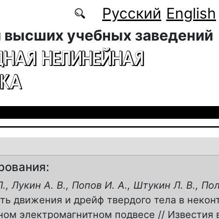
Русский
English
 высших учебных заведений
ДНАЯ НЕЛИНЕЙНАЯ
КА
рования:
., Лукин А. В., Попов И. А., Штукин Л. В., По
ть движения и дрейф твердого тела в некон
ом электромагнитном подвесе // Известия 