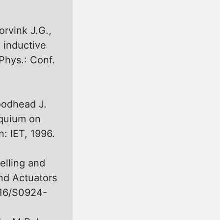
orvink J.G.,
 inductive
Phys.: Conf.
oodhead J.
oquium on
: IET, 1996.
elling and
and Actuators
1016/S0924-