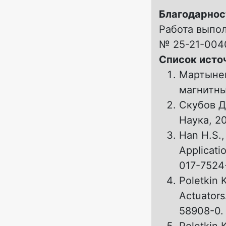
Благодарнос
Работа выпол
№ 25-21-00402
Список исто
Мартынен
магнитных
Скубов Д
Наука, 20
Han H.S.,
Applicati
017-7524
Poletkin 
Actuators
58908-0.