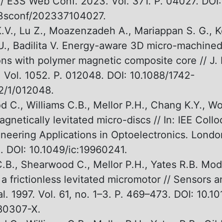
// E3S Web Conf. 2023. Vol. 371. P. 04027. DOI:
e3sconf/202337104027.
K.V., Lu Z., Moazenzadeh A., Mariappan S. G., K
U., Badilita V. Energy-aware 3D micro-machined
ns with polymer magnetic composite core // J. 
. Vol. 1052. P. 012048. DOI: 10.1088/1742-
2/1/012048.
 C., Williams C.B., Mellor P.H., Chang K.Y., W
agnetically levitated micro-discs // In: IEE Coll
neering Applications in Optoelectronics. London
3. DOI: 10.1049/ic:19960241.
C.B., Shearwood C., Mellor P.H., Yates R.B. Mod
 a frictionless levitated micromotor // Sensors 
al. 1997. Vol. 61, no. 1–3. P. 469–473. DOI: 10.
80307-X.