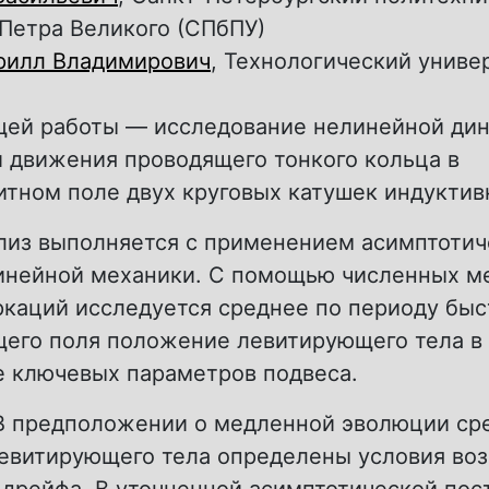
Петра Великого (СПбПУ)
рилл Владимирович
, Технологический униве
щей работы — исследование нелинейной ди
 движения проводящего тонкого кольца в
тном поле двух круговых катушек индуктив
лиз выполняется с применением асимптотич
инейной механики. С помощью численных м
ркаций исследуется среднее по периоду быс
его поля положение левитирующего тела в
е ключевых параметров подвеса.
 В предположении о медленной эволюции ср
евитирующего тела определены условия во