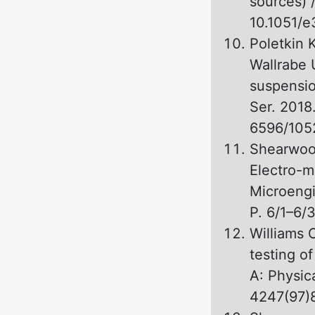
sources) 
10.1051/
Poletkin 
Wallrabe 
suspensio
Ser. 2018
6596/105
Shearwood
Electro-m
Microengi
P. 6/1–6/
Williams 
testing of
A: Physic
4247(97)