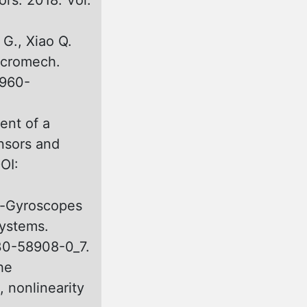
ors. 2018. Vol.
 G., Xiao Q.
icromech.
0960-
ent of a
ensors and
OI:
ro-Gyroscopes
systems.
030-58908-0_7.
he
, nonlinearity