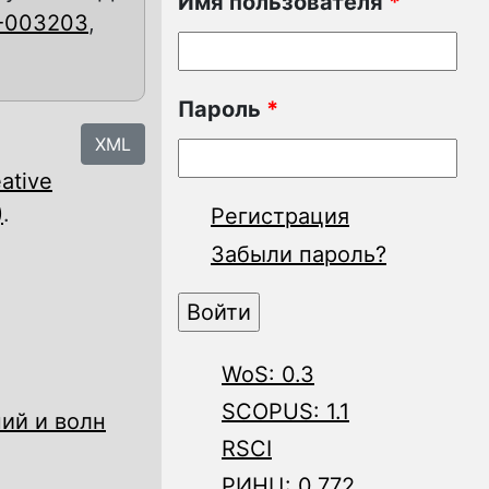
Имя пользователя
*
2-003203
,
Пароль
*
XML
ative
)
.
Регистрация
Забыли пароль?
WoS: 0.3
SCOPUS: 1.1
ий и волн
RSCI
РИНЦ: 0.772