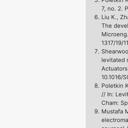
Poletkin K
7, no. 2. 
Liu K., Zh
The devel
Microeng.
1317/19/1
Shearwood
levitated
Actuators
10.1016/
Poletkin 
// In: Le
Cham: Spr
Mustafa M
electroma