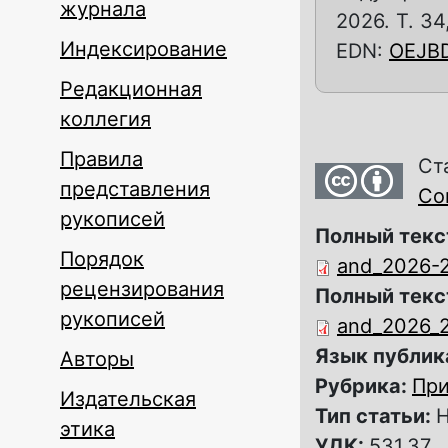
журнала
2026. Т. 34
Индексирование
EDN:
OEJB
Редакционная
коллегия
Правила
Ст
представления
Com
рукописей
Полный текс
Порядок
and_2026-2
рецензирования
Полный текс
рукописей
and_2026_2
Язык публик
Авторы
Рубрика:
При
Издательская
Тип статьи:
Н
этика
УДК:
531.37