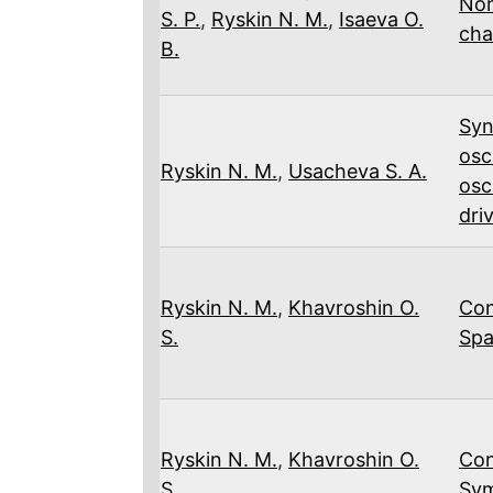
Non
S. P.
,
Ryskin N. M.
,
Isaeva O.
cha
B.
Syn
osc
Ryskin N. M.
,
Usacheva S. A.
osc
dri
Ryskin N. M.
,
Khavroshin O.
Con
S.
Spa
Ryskin N. M.
,
Khavroshin O.
Con
S.
Sym