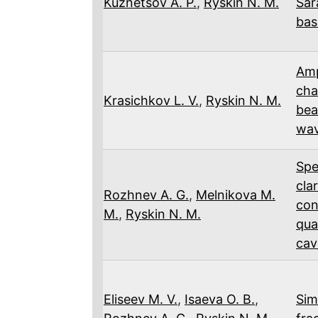
Kuznetsov A. P.
,
Ryskin N. M.
Sar
bas
Amp
cha
Krasichkov L. V.
,
Ryskin N. M.
bea
wa
Spe
cla
Rozhnev A. G.
,
Melnikova M.
con
M.
,
Ryskin N. M.
qua
cav
Eliseev M. V.
,
Isaeva O. B.
,
Sim