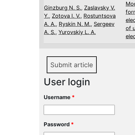
Mod
Ginzburg N. S.
,
Zaslavsky V.
for
Y.
,
Zotova I. V.
,
Rostuntsova
ele
A. A.
,
Ryskin N. M.
,
Sergeev
of 
A. S.
,
Yurovskiy L. A.
ele
Submit article
User login
Username
*
Password
*