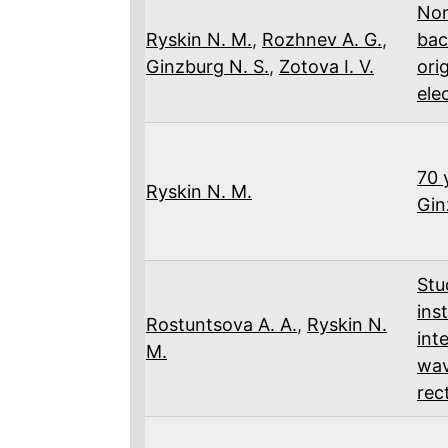
Non
Ryskin N. M.
,
Rozhnev A. G.
,
bac
Ginzburg N. S.
,
Zotova I. V.
ori
ele
70 
Ryskin N. M.
Gin
Stu
ins
Rostuntsova A. A.
,
Ryskin N.
int
M.
wav
rec