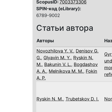
ScopusID:
7003373306
SPIN-код (eLibrary):
6789-9002
Статьи автора
Авторы
Наз
Novozhilova Y. V.
,
Denisov G.
Gyr
G.
,
Glyavin M. Y.
,
Ryskin N.
und
M.
,
Bakunin V. L.
,
Bogdashov
mon
A. A.
,
Melnikova M. M.
,
Fokin
ref
A. P.
Ryskin N. M.
,
Trubetskov D. I.
Non