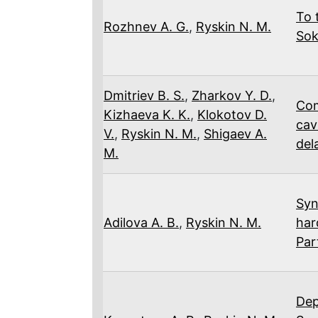
To 
Rozhnev A. G.
,
Ryskin N. M.
Sok
Dmitriev B. S.
,
Zharkov Y. D.
,
Com
Kizhaeva K. K.
,
Klokotov D.
cav
V.
,
Ryskin N. M.
,
Shigaev A.
del
M.
Syn
Adilova A. B.
,
Ryskin N. M.
har
Par
Dep