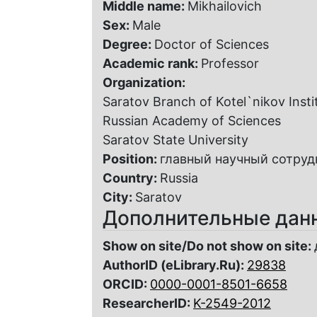
Middle name:
Mikhailovich
Sex:
Male
Degree:
Doctor of Sciences
Academic rank:
Professor
Organization:
Saratov Branch of Kotel`nikov Insti
Russian Academy of Sciences
Saratov State University
Position:
главный научный сотруд
Country:
Russia
City:
Saratov
Дополнительные дан
Show on site/Do not show on site:
AuthorID (eLibrary.Ru):
29838
ORCID:
0000-0001-8501-6658
ResearcherID:
K-2549-2012