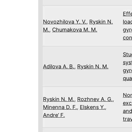
Eff
Novozhilova Y. V.
,
Ryskin N.
loa
M.
,
Chumakova M. M.
gyr
con
Stu
sys
Adilova A. B.
,
Ryskin N. M.
gyr
qua
Non
Ryskin N. M.
,
Rozhnev A. G.
,
exc
Minenna D. F.
,
Elskens Y.
,
and
Andre’ F.
tra