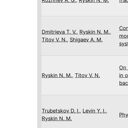
Rozhnev A. G.
,
Ryskin N. M.
fra
Com
Dmitrieva T. V.
,
Ryskin N. M.
,
mod
Titov V. N.
,
Shigaev A. M.
sys
On 
Ryskin N. M.
,
Titov V. N.
in 
bac
Trubetskov D. I.
,
Levin Y. I.
,
Phy
Ryskin N. M.