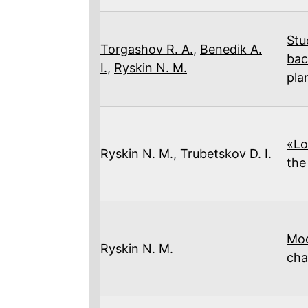
Stu
Torgashov R. A.
,
Benedik A.
bac
I.
,
Ryskin N. M.
pla
«Lo
Ryskin N. M.
,
Trubetskov D. I.
the
Mod
Ryskin N. M.
cha