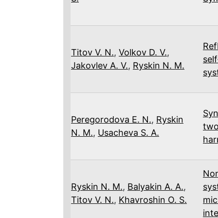
Ref
Titov V. N.
,
Volkov D. V.
,
sel
Jakovlev A. V.
,
Ryskin N. M.
sys
Syn
Peregorodova E. N.
,
Ryskin
two
N. M.
,
Usacheva S. A.
har
Non
Ryskin N. M.
,
Balyakin A. A.
,
sys
Titov V. N.
,
Khavroshin O. S.
mic
int