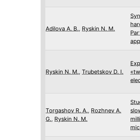
Syn
har
Adilova A. B.
,
Ryskin N. M.
Par
app
Exp
Ryskin N. M.
,
Trubetskov D. I.
«tw
ele
Stu
Torgashov R. A.
,
Rozhnev A.
slo
G.
,
Ryskin N. M.
mil
mic