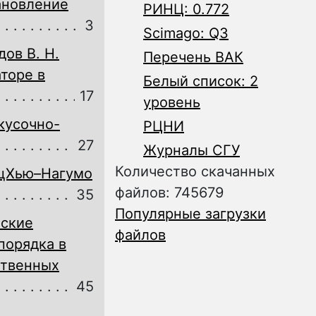
ановление
РИНЦ: 0.772
3
Scimago: Q3
ов В. Н.
Перечень ВАК
торе в
Белый список: 2
17
уровень
кусочно-
РЦНИ
27
Журналы СГУ
Количество скачанных
цХью–Нагумо
файлов: 745679
35
Популярные загрузки
еские
файлов
порядка в
ственных
45