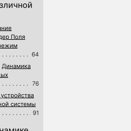
азличной
ание
дер Поля
 режим
64
Динамика
ных
76
 устройства
ной системы
91
инамике