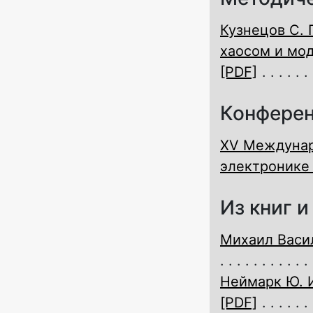
Кузнецов С. 
хаосом и мод
[PDF]
Конферен
XV Междунар
электронике
Из книг 
Михаил Васи
Неймарк Ю. 
[PDF]