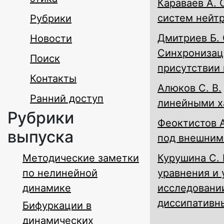
Караваев А. 
систем нейтр
Рубрики
Дмитриев Б. 
Новости
Синхронизац
Поиск
присутствии
Контакты
Алюков С. В.
Ранний доступ
линейными х
Рубрики
Феоктистов А
выпуска
под внешним
Методические заметки
Курушина С. 
по нелинейной
уравнения и 
динамике
исследовани
диссипативн
Бифуркации в
динамических