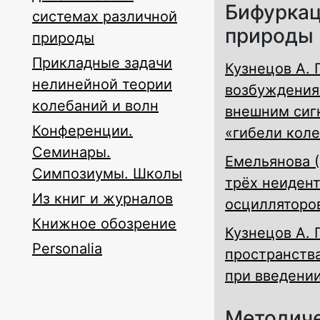
Бифуркац
системах различной
природы
природы
Прикладные задачи
Кузнецов А. 
нелинейной теории
возбуждения
колебаний и волн
внешним сиг
Конференции.
«гибели кол
Семинары.
Емельянова (
Симпозиумы. Школы
трёх неиден
Из книг и журналов
осцилляторов
Книжное обозрение
Кузнецов А. 
Personalia
пространств
при введени
Методиче