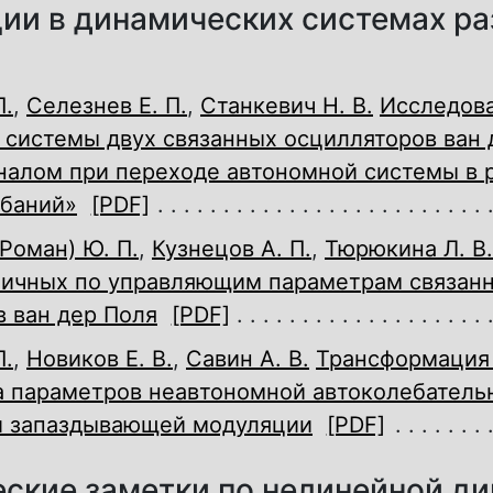
ии в динамических системах р
П.
,
Селезнев Е. П.
,
Станкевич Н. В.
Исследов
 системы двух связанных осцилляторов ван 
налом при переходе автономной системы в
ебаний»
[PDF]
Роман) Ю. П.
,
Кузнецов А. П.
,
Тюрюкина Л. В.
тичных по управляющим параметрам связан
 ван дер Поля
[PDF]
П.
,
Новиков Е. В.
,
Савин А. В.
Трансформация
а параметров неавтономной автоколебатель
и запаздывающей модуляции
[PDF]
ские заметки по нелинейной д