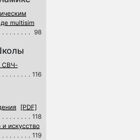
лическим
де multisim
98
Школы
 СВЧ-
116
дения
[PDF]
118
 и искусство
119