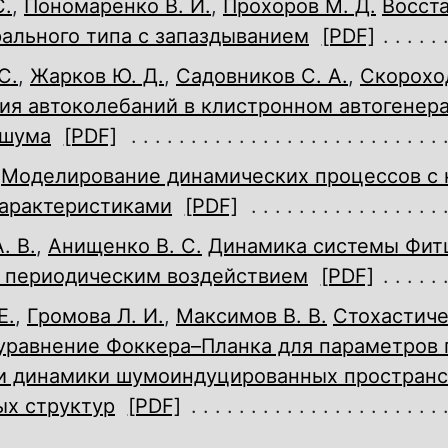
С.
,
Пономаренко В. И.
,
Прохоров М. Д.
Восст
ального типа с запаздыванием
[PDF]
С.
,
Жарков Ю. Д.
,
Садовников С. А.
,
Скороход
ия автоколебаний в клистронном автогенера
 шума
[PDF]
Моделирование динамических процессов с 
арактеристиками
[PDF]
. В.
,
Анищенко В. С.
Динамика системы Фит
 периодическим воздействием
[PDF]
Е.
,
Громова Л. И.
,
Максимов В. В.
Стохастич
уравнение Фоккера–Планка для параметров 
и динамики шумоиндуцированных простран
ых структур
[PDF]