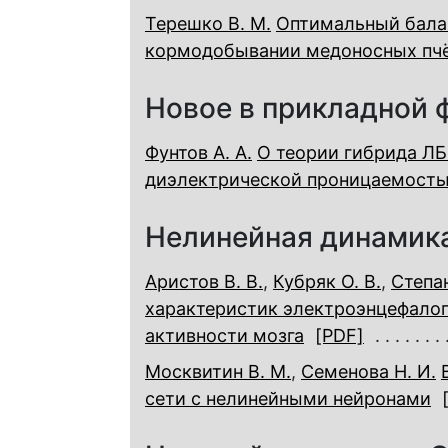
Терешко В. М.
Оптимальный балан
кормодобывании медоносных пч
Новое в прикладной 
Фунтов А. А.
О теории гибрида ЛБ
диэлектрической проницаемост
Нелинейная динамика
Аристов В. В.
,
Кубряк О. В.
,
Степан
характеристик электроэнцефало
активности мозга
[PDF]
Москвитин В. М.
,
Семенова Н. И.
сети с нелинейными нейронами