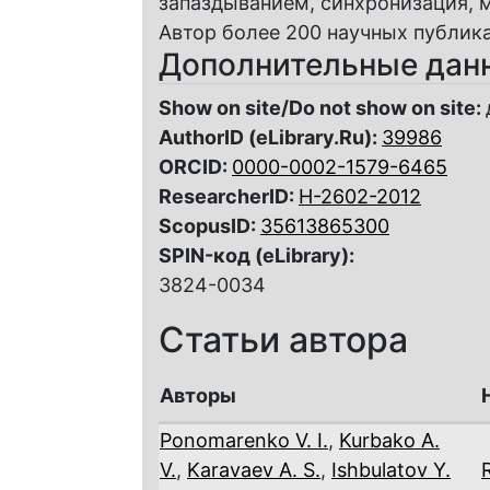
запаздыванием, синхронизация, 
Автор более 200 научных публик
Дополнительные дан
Show on site/Do not show on site:
AuthorID (eLibrary.Ru):
39986
ORCID:
0000-0002-1579-6465
ResearcherID:
H-2602-2012
ScopusID:
35613865300
SPIN-код (eLibrary):
3824-0034
Статьи автора
Авторы
Ponomarenko V. I.
,
Kurbako A.
V.
,
Karavaev A. S.
,
Ishbulatov Y.