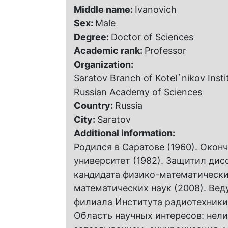
Middle name:
Ivanovich
Sex:
Male
Degree:
Doctor of Sciences
Academic rank:
Professor
Organization:
Saratov Branch of Kotel`nikov Insti
Russian Academy of Sciences
Country:
Russia
City:
Saratov
Additional information:
Родился в Саратове (1960). Окон
университет (1982). Защитил дис
кандидата физико-математических
математических наук (2008). Ве
филиала Института радиотехники 
Область научных интересов: нел