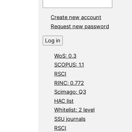
Create new account
Request new password
WoS: 0.3
SCOPUS: 1.1
RSCI
RINC: 0.772
Scimago: Q3
HAC list
Whitelist: 2 level
SSU journals
RSCI