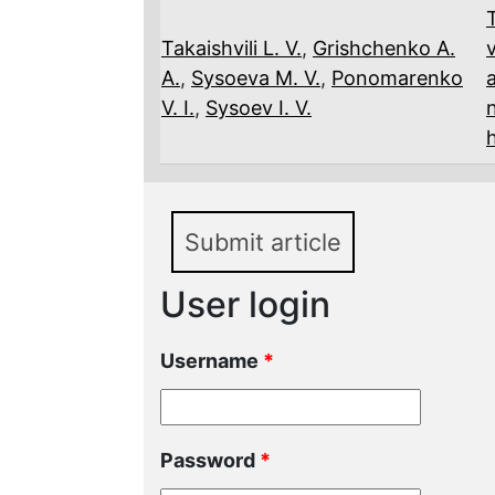
Takaishvili L. V.
,
Grishchenko A.
A.
,
Sysoeva M. V.
,
Ponomarenko
V. I.
,
Sysoev I. V.
n
Submit article
User login
Username
*
Password
*