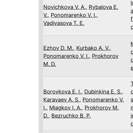
Novichkova V. A.
,
Rybalova E.
V.
,
Ponomarenko V. I.
,
Vadivasova T. E.
Ezhov D. M.
,
Kurbako A. V.
,
o
Ponomarenko V. I.
,
Prokhorov
M. D.
Borovkova E. I.
,
Dubinkina E. S.
,
Karavaev A. S.
,
Ponomarenko V.
I.
,
Miagkov I. A.
,
Prokhorov M.
D.
,
Bezruchko B. P.