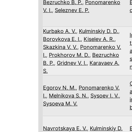
Bezruchko B. P.
,
Ponomarenko
V. I.
,
Seleznev E. P.
Kurbako A. V.
,
Kulminskiy D. D.
,
I
Borovkova E. I.
,
Kiselev A. R.
,
Skazkina V. V.
,
Ponomarenko V.
I.
,
Prokhorov M. D.
,
Bezruchko
B. P.
,
Gridnev V. I.
,
Karavaev A.
S.
Egorov N. M.
,
Ponomarenko V.
I.
,
Melnikova S. N.
,
Sysoev I. V.
,
Sysoeva M. V.
Navrotskaya E. V.
,
Kulminskiy D.